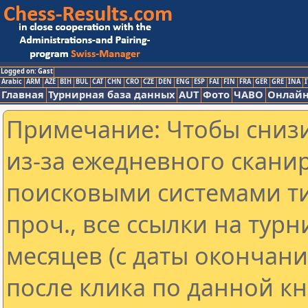
Logged on: Gast
Arabic
ARM
AZE
BIH
BUL
CAT
CHN
CRO
CZE
DEN
ENG
ESP
FAI
FIN
FRA
GER
GRE
INA
I
Главная
Турнирная база данных
AUT
Фото
ЧАВО
Онлайн
Примечание: Чтобы снизи
из-за ежедневного скани
поисковыми системами ти
проч., все ссылки на тур
месяцев (с даты окончан
после клика по данной кн