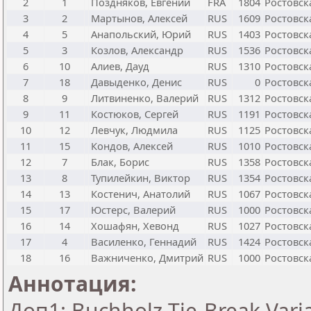
2
1
Поздняков, Евгений
FRA
1804
Ростовск
3
2
Мартынов, Алексей
RUS
1609
Ростовск
4
5
Анапольский, Юрий
RUS
1403
Ростовск
5
3
Козлов, Александр
RUS
1536
Ростовск
6
10
Алиев, Дауд
RUS
1310
Ростовск
7
18
Давыденко, Денис
RUS
0
Ростовск
8
9
Литвиненко, Валерий
RUS
1312
Ростовск
9
11
Костюков, Сергей
RUS
1191
Ростовск
10
12
Левчук, Людмила
RUS
1125
Ростовск
11
15
Кондов, Алексей
RUS
1010
Ростовск
12
7
Блак, Борис
RUS
1358
Ростовск
13
8
Тупилейкин, Виктор
RUS
1354
Ростовск
14
13
Костенич, Анатолий
RUS
1067
Ростовск
15
17
Юстерс, Валерий
RUS
1000
Ростовск
16
14
Хошафян, Хевонд
RUS
1027
Ростовск
17
4
Василенко, Геннадий
RUS
1424
Ростовск
18
16
Важниченко, Дмитрий
RUS
1000
Ростовск
Аннотация:
Доп1: Buchholz Tie-Break Vari