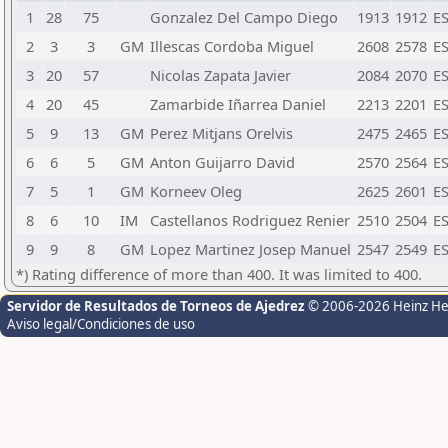
1
28
75
Gonzalez Del Campo Diego
1913
1912
E
2
3
3
GM
Illescas Cordoba Miguel
2608
2578
E
3
20
57
Nicolas Zapata Javier
2084
2070
E
4
20
45
Zamarbide Iñarrea Daniel
2213
2201
E
5
9
13
GM
Perez Mitjans Orelvis
2475
2465
E
6
6
5
GM
Anton Guijarro David
2570
2564
E
7
5
1
GM
Korneev Oleg
2625
2601
E
8
6
10
IM
Castellanos Rodriguez Renier
2510
2504
E
9
9
8
GM
Lopez Martinez Josep Manuel
2547
2549
E
*) Rating difference of more than 400. It was limited to 400.
Servidor de Resultados de Torneos de Ajedrez
© 2006-2026 Heinz H
Aviso legal/Condiciones de uso