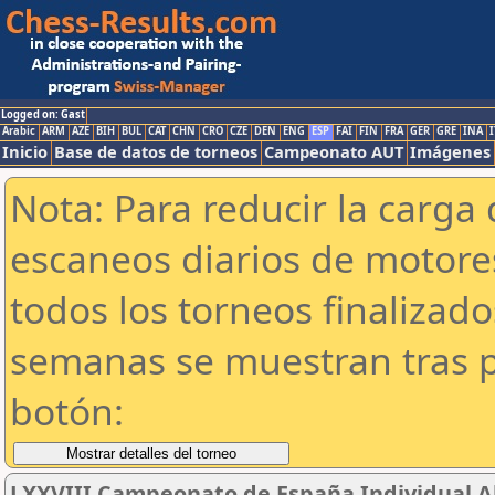
Logged on: Gast
Arabic
ARM
AZE
BIH
BUL
CAT
CHN
CRO
CZE
DEN
ENG
ESP
FAI
FIN
FRA
GER
GRE
INA
I
Inicio
Base de datos de torneos
Campeonato AUT
Imágenes
Nota: Para reducir la carga 
escaneos diarios de motor
todos los torneos finalizad
semanas se muestran tras p
botón:
LXXVIII Campeonato de España Individual Abs