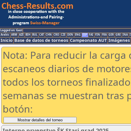
Logged on: Gast
Arabic
ARM
AZE
BIH
BUL
CAT
CHN
CRO
CZE
DEN
ENG
ESP
FAI
FIN
FRA
GER
GRE
INA
I
Inicio
Base de datos de torneos
Campeonato AUT
Imágenes
Nota: Para reducir la carga 
escaneos diarios de motor
todos los torneos finalizad
semanas se muestran tras p
botón:
Interno prvenstvo ŠK Stari grad 2025