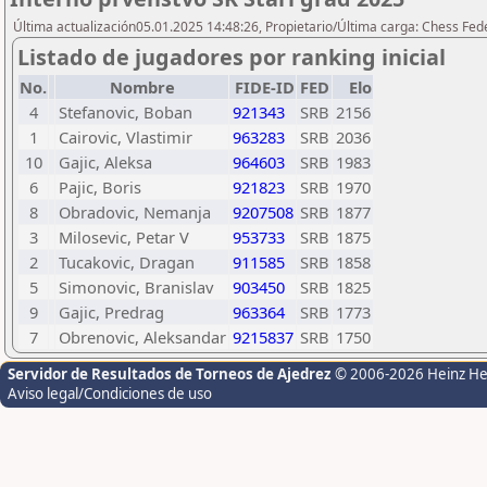
Última actualización05.01.2025 14:48:26, Propietario/Última carga: Chess Fede
Listado de jugadores por ranking inicial
No.
Nombre
FIDE-ID
FED
Elo
4
Stefanovic, Boban
921343
SRB
2156
1
Cairovic, Vlastimir
963283
SRB
2036
10
Gajic, Aleksa
964603
SRB
1983
6
Pajic, Boris
921823
SRB
1970
8
Obradovic, Nemanja
9207508
SRB
1877
3
Milosevic, Petar V
953733
SRB
1875
2
Tucakovic, Dragan
911585
SRB
1858
5
Simonovic, Branislav
903450
SRB
1825
9
Gajic, Predrag
963364
SRB
1773
7
Obrenovic, Aleksandar
9215837
SRB
1750
Servidor de Resultados de Torneos de Ajedrez
© 2006-2026 Heinz H
Aviso legal/Condiciones de uso