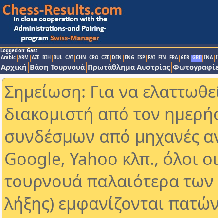
Logged on: Gast
Arabic
ARM
AZE
BIH
BUL
CAT
CHN
CRO
CZE
DEN
ENG
ESP
FAI
FIN
FRA
GER
GRE
INA
I
Αρχική
Βάση Τουρνουά
Πρωτάθλημα Αυστρίας
Φωτογραφίε
Σημείωση: Για να ελαττωθε
διακομιστή από τον ημερή
συνδέσμων από μηχανές α
Google, Yahoo κλπ., όλοι ο
τουρνουά παλαιότερα των 
λήξης) εμφανίζονται πατών