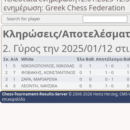
ενημέρωση: Greek Chess Federation
Search for player
Κληρώσεις/Αποτελέσμα
2. Γύρος την 2025/01/12 στι
Σκ.
Α/Α
White
Έλο
Βαθ.
Αποτέλεσμα
Βα
1
5
ΝΙΚΟΛΟΠΟΥΛΟΣ, ΝΙΚΟΛΑΣ
0
1
1 - 0
1
2
7
ΦΟΒΑΚΗΣ, ΚΩΝΣΤΑΝΤΙΝΟΣ
0
1
1 - 0
1
3
1
ΖΑΡΑ, ΜΑΡΙΑΡΕΝΑ
0
0
0 - 1
0
4
3
ΛΕΟΝΤΗ, ΝΑΥΣΙΚΑ
0
0
1 - 0
0
Chess-Tournament-Results-Server
© 2006-2026 Heinz Herzog
, CMS-
επικεφαλίδα