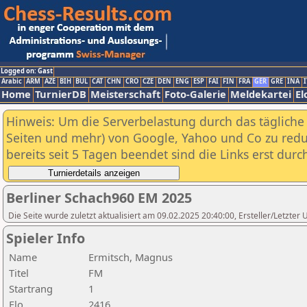
Logged on: Gast
Arabic
ARM
AZE
BIH
BUL
CAT
CHN
CRO
CZE
DEN
ENG
ESP
FAI
FIN
FRA
GER
GRE
INA
I
Home
TurnierDB
Meisterschaft
Foto-Galerie
Meldekartei
El
Hinweis: Um die Serverbelastung durch das tägliche D
Seiten und mehr) von Google, Yahoo und Co zu reduz
bereits seit 5 Tagen beendet sind die Links erst dur
Berliner Schach960 EM 2025
Die Seite wurde zuletzt aktualisiert am 09.02.2025 20:40:00, Ersteller/Letzte
Spieler Info
Name
Ermitsch, Magnus
Titel
FM
Startrang
1
Elo
2416