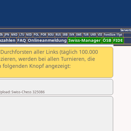
Servert
TA
JPN
MKD
LTU
NED
POL
POR
ROU
RUS
SRB
SVK
SWE
TUR
UKR
VIE
FontSize:11pt
ozahlen
FAQ
Onlineanmeldung
Swiss-Manager
ÖSB
FIDE
urchforsten aller Links (täglich 100.000
ieren, werden bei allen Turnieren, die
ch folgenden Knopf angezeigt:
r Upload: Swiss-Chess 325086