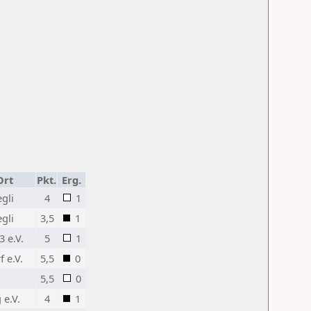
Ort
Pkt.
Erg.
gli
4
1
gli
3,5
1
3 e.V.
5
1
 e.V.
5,5
0
5,5
0
 e.V.
4
1