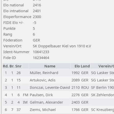
Elo national
2416
Elo intnational
2401
Eloperformance
2300
FIDE Elo +/-
-5
Punkte
5
Rang
6
Föderation
GER
Verein/Ort
SK Doppelbauer Kiel von 1910 e.V
Ident-Nummer
10641233
Fide-ID
16234464
Rd.
Br.
Snr
Name
Elo
Land
Verein/
1
1
26
Müller, Reinhard
1992
GER
SG Lasker Ste
2
1
15
Artukovic, Adis
2089
GER
SG Lasker Ste
3
1
11
Ilonczai, Levente-David
2110
ROU
SF Berlin 190
4
1
6
FM
Paulsen, Dirk
2276
GER
SK Zehlendorf
5
2
4
IM
Gelman, Alexander
2403
GER
6
7
37
Ziems, Michael
1766
GER
SC Kreuzberg