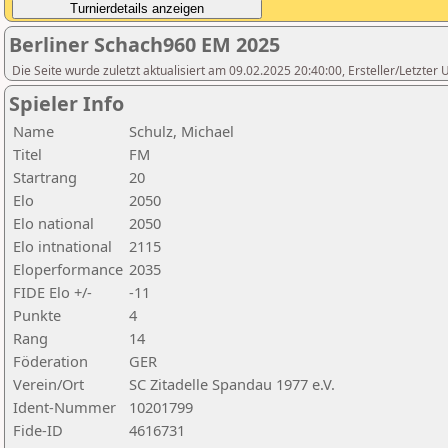
Berliner Schach960 EM 2025
Die Seite wurde zuletzt aktualisiert am 09.02.2025 20:40:00, Ersteller/Letzte
Spieler Info
Name
Schulz, Michael
Titel
FM
Startrang
20
Elo
2050
Elo national
2050
Elo intnational
2115
Eloperformance
2035
FIDE Elo +/-
-11
Punkte
4
Rang
14
Föderation
GER
Verein/Ort
SC Zitadelle Spandau 1977 e.V.
Ident-Nummer
10201799
Fide-ID
4616731