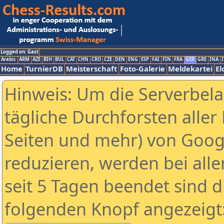
Logged on: Gast
Arabic
ARM
AZE
BIH
BUL
CAT
CHN
CRO
CZE
DEN
ENG
ESP
FAI
FIN
FRA
GER
GRE
INA
I
Home
TurnierDB
Meisterschaft
Foto-Galerie
Meldekartei
El
Hinweis: Um die Serverbel
tägliche Durchforsten aller 
Seiten und mehr) von Goog
reduzieren, werden bei alle
seit 5 Tagen beendet sind d
folgenden Knopf angezeigt