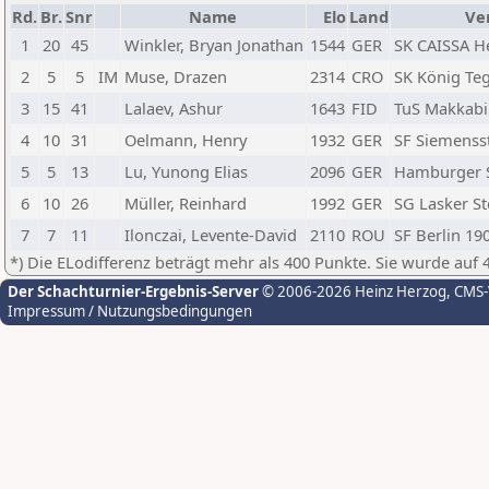
Rd.
Br.
Snr
Name
Elo
Land
Ve
1
20
45
Winkler, Bryan Jonathan
1544
GER
SK CAISSA H
2
5
5
IM
Muse, Drazen
2314
CRO
SK König Teg
3
15
41
Lalaev, Ashur
1643
FID
TuS Makkabi 
4
10
31
Oelmann, Henry
1932
GER
SF Siemenss
5
5
13
Lu, Yunong Elias
2096
GER
Hamburger S
6
10
26
Müller, Reinhard
1992
GER
SG Lasker St
7
7
11
Ilonczai, Levente-David
2110
ROU
SF Berlin 190
*) Die ELodifferenz beträgt mehr als 400 Punkte. Sie wurde auf 
Der Schachturnier-Ergebnis-Server
© 2006-2026 Heinz Herzog
, CMS
Impressum / Nutzungsbedingungen