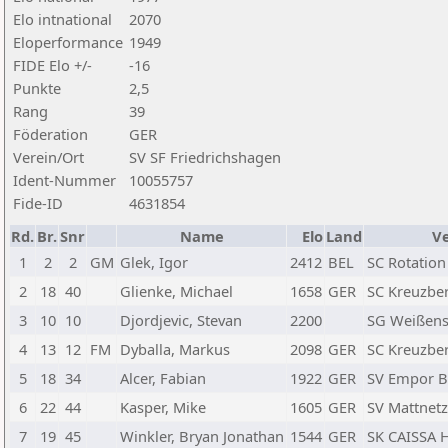
Elo intnational
2070
Eloperformance
1949
FIDE Elo +/-
-16
Punkte
2,5
Rang
39
Föderation
GER
Verein/Ort
SV SF Friedrichshagen
Ident-Nummer
10055757
Fide-ID
4631854
Rd.
Br.
Snr
Name
Elo
Land
Ve
1
2
2
GM
Glek, Igor
2412
BEL
SC Rotation
2
18
40
Glienke, Michael
1658
GER
SC Kreuzber
3
10
10
Djordjevic, Stevan
2200
SG Weißense
4
13
12
FM
Dyballa, Markus
2098
GER
SC Kreuzber
5
18
34
Alcer, Fabian
1922
GER
SV Empor Be
6
22
44
Kasper, Mike
1605
GER
SV Mattnetz 
7
19
45
Winkler, Bryan Jonathan
1544
GER
SK CAISSA 