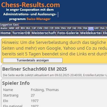
Logged on: Gast
Arabic
ARM
AZE
BIH
BUL
CAT
CHN
CRO
CZE
DEN
ENG
ESP
FAI
FIN
FRA
GER
GRE
INA
I
Home
TurnierDB
Meisterschaft
Foto-Galerie
Meldekartei
El
Hinweis: Um die Serverbelastung durch das tägliche D
Seiten und mehr) von Google, Yahoo und Co zu reduz
bereits seit 5 Tagen beendet sind die Links erst dur
Berliner Schach960 EM 2025
Die Seite wurde zuletzt aktualisiert am 09.02.2025 20:40:00, Ersteller/Letzte
Spieler Info
Name
Frübing, Thomas
Startrang
27
Elo
1977
Elo national
1977