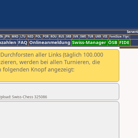
Servert
TA
JPN
MKD
LTU
NED
POL
POR
ROU
RUS
SRB
SVK
SWE
TUR
UKR
VIE
FontSize:11pt
ozahlen
FAQ
Onlineanmeldung
Swiss-Manager
ÖSB
FIDE
urchforsten aller Links (täglich 100.000
ieren, werden bei allen Turnieren, die
ch folgenden Knopf angezeigt:
r Upload: Swiss-Chess 325086