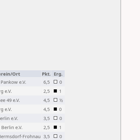
rein/Ort
Pkt.
Erg.
 Pankow e.V.
6,5
0
g e.V.
2,5
1
e 49 e.V.
4,5
½
g e.V.
4,5
0
rlin e.V.
3,5
0
Berlin e.V.
2,5
1
Hermsdorf-Frohnau
3,5
0