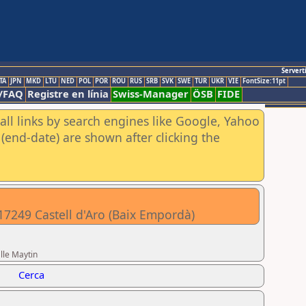
Servert
TA
JPN
MKD
LTU
NED
POL
POR
ROU
RUS
SRB
SVK
SWE
TUR
UKR
VIE
FontSize:11pt
/FAQ
Registre en línia
Swiss-Manager
ÖSB
FIDE
all links by search engines like Google, Yahoo
(end-date) are shown after clicking the
 17249 Castell d'Aro (Baix Empordà)
lle Maytin
Cerca