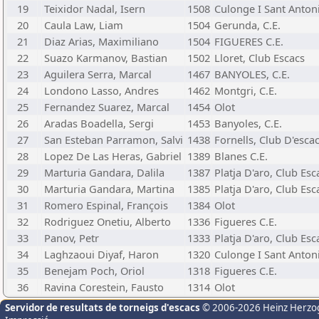
19
Teixidor Nadal, Isern
1508
Culonge I Sant Antoni
20
Caula Law, Liam
1504
Gerunda, C.E.
21
Diaz Arias, Maximiliano
1504
FIGUERES C.E.
22
Suazo Karmanov, Bastian
1502
Lloret, Club Escacs
23
Aguilera Serra, Marcal
1467
BANYOLES, C.E.
24
Londono Lasso, Andres
1462
Montgri, C.E.
25
Fernandez Suarez, Marcal
1454
Olot
26
Aradas Boadella, Sergi
1453
Banyoles, C.E.
27
San Esteban Parramon, Salvi
1438
Fornells, Club D'esca
28
Lopez De Las Heras, Gabriel
1389
Blanes C.E.
29
Marturia Gandara, Dalila
1387
Platja D'aro, Club Esc
30
Marturia Gandara, Martina
1385
Platja D'aro, Club Esc
31
Romero Espinal, François
1384
Olot
32
Rodriguez Onetiu, Alberto
1336
Figueres C.E.
33
Panov, Petr
1333
Platja D'aro, Club Esc
34
Laghzaoui Diyaf, Haron
1320
Culonge I Sant Antoni
35
Benejam Poch, Oriol
1318
Figueres C.E.
36
Ravina Corestein, Fausto
1314
Olot
Servidor de resultats de torneigs d'escacs
© 2006-2026 Heinz Herzo