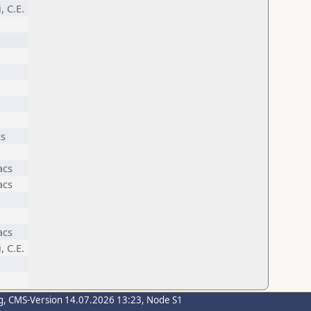
, C.E.
cs
acs
acs
acs
, C.E.
g
, CMS-Version 14.07.2026 13:23, Node S1