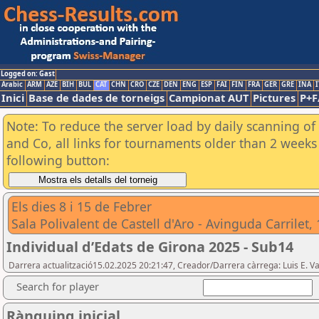
Logged on: Gast
Arabic
ARM
AZE
BIH
BUL
CAT
CHN
CRO
CZE
DEN
ENG
ESP
FAI
FIN
FRA
GER
GRE
INA
I
Inici
Base de dades de torneigs
Campionat AUT
Pictures
P+F
Note: To reduce the server load by daily scanning of 
and Co, all links for tournaments older than 2 weeks 
following button:
Els dies 8 i 15 de Febrer
Sala Polivalent de Castell d'Aro - Avinguda Carrilet,
Individual d’Edats de Girona 2025 - Sub14
Darrera actualització15.02.2025 20:21:47, Creador/Darrera càrrega: Luis E. Va
Search for player
Rànquing inicial