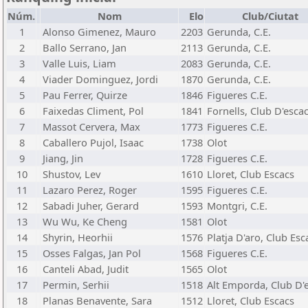
Núm.
Nom
Elo
Club/Ciutat
1
Alonso Gimenez, Mauro
2203
Gerunda, C.E.
2
Ballo Serrano, Jan
2113
Gerunda, C.E.
3
Valle Luis, Liam
2083
Gerunda, C.E.
4
Viader Dominguez, Jordi
1870
Gerunda, C.E.
5
Pau Ferrer, Quirze
1846
Figueres C.E.
6
Faixedas Climent, Pol
1841
Fornells, Club D'esca
7
Massot Cervera, Max
1773
Figueres C.E.
8
Caballero Pujol, Isaac
1738
Olot
9
Jiang, Jin
1728
Figueres C.E.
10
Shustov, Lev
1610
Lloret, Club Escacs
11
Lazaro Perez, Roger
1595
Figueres C.E.
12
Sabadi Juher, Gerard
1593
Montgri, C.E.
13
Wu Wu, Ke Cheng
1581
Olot
14
Shyrin, Heorhii
1576
Platja D'aro, Club Esc
15
Osses Falgas, Jan Pol
1568
Figueres C.E.
16
Canteli Abad, Judit
1565
Olot
17
Permin, Serhii
1518
Alt Emporda, Club D'
18
Planas Benavente, Sara
1512
Lloret, Club Escacs