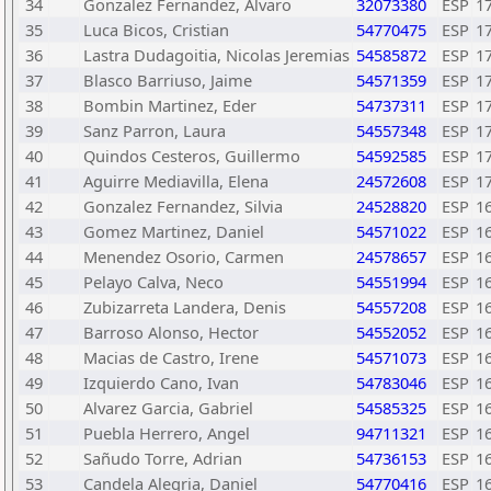
34
Gonzalez Fernandez, Alvaro
32073380
ESP
1
35
Luca Bicos, Cristian
54770475
ESP
1
36
Lastra Dudagoitia, Nicolas Jeremias
54585872
ESP
1
37
Blasco Barriuso, Jaime
54571359
ESP
1
38
Bombin Martinez, Eder
54737311
ESP
1
39
Sanz Parron, Laura
54557348
ESP
1
40
Quindos Cesteros, Guillermo
54592585
ESP
1
41
Aguirre Mediavilla, Elena
24572608
ESP
1
42
Gonzalez Fernandez, Silvia
24528820
ESP
1
43
Gomez Martinez, Daniel
54571022
ESP
1
44
Menendez Osorio, Carmen
24578657
ESP
1
45
Pelayo Calva, Neco
54551994
ESP
1
46
Zubizarreta Landera, Denis
54557208
ESP
1
47
Barroso Alonso, Hector
54552052
ESP
1
48
Macias de Castro, Irene
54571073
ESP
1
49
Izquierdo Cano, Ivan
54783046
ESP
1
50
Alvarez Garcia, Gabriel
54585325
ESP
1
51
Puebla Herrero, Angel
94711321
ESP
1
52
Sañudo Torre, Adrian
54736153
ESP
1
53
Candela Alegria, Daniel
54770416
ESP
1