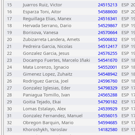
15
Juarros Ruiz, Victor
24515213
ESP
2
16
Esparza Toni, Aitor
54588600
ESP
2
17
Reguillaga Elias, Manex
24516341
ESP
1
18
Hervada Serrano, Dario
54529867
ESP
1
19
Borisova, Vanesa
24570664
ESP
1
20
Zubizarreta Landera, Amets
54506832
ESP
1
21
Pedreira Garcia, Nicolas
54512417
ESP
1
22
Gonzalez Garcia, Jesus
24576255
ESP
1
23
Docampo Fuertes, Marcelo Iñaki
54541670
ESP
1
24
Mata Lorenzo, Ignacio
54552001
ESP
1
25
Gimenez Lopez, Zuhaitz
54548942
ESP
1
26
Rodriguez Garcia, Joel
24596760
ESP
1
27
Gonzalez Iglesias, Eder
54798329
ESP
1
28
Paniagua Tomillo, Ivan
24565288
ESP
1
29
Goitia Tejado, Ekai
54790182
ESP
1
30
Lomas Estalayo, Alex
24539929
ESP
1
31
Gonzalez Fernandez, Manuel
54556015
ESP
1
32
Obregon Barquin, Mario
54594685
ESP
1
33
Khoroshykh, Yaroslav
14182580
ESP
1