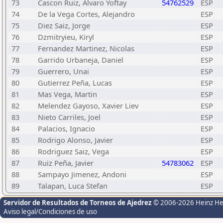
73
Cascon Ruiz, Alvaro Yoftay
54762529
ESP
74
De la Vega Cortes, Alejandro
ESP
75
Diez Saiz, Jorge
ESP
76
Dzmitryieu, Kiryl
ESP
77
Fernandez Martinez, Nicolas
ESP
78
Garrido Urbaneja, Daniel
ESP
79
Guerrero, Unai
ESP
80
Gutierrez Peña, Lucas
ESP
81
Mas Vega, Martin
ESP
82
Melendez Gayoso, Xavier Liev
ESP
83
Nieto Carriles, Joel
ESP
84
Palacios, Ignacio
ESP
85
Rodrigo Alonso, Javier
ESP
86
Rodriguez Saiz, Vega
ESP
87
Ruiz Peña, Javier
54783062
ESP
88
Sampayo Jimenez, Andoni
ESP
89
Talapan, Luca Stefan
ESP
Servidor de Resultados de Torneos de Ajedrez
© 2006-2026 Heinz H
Aviso legal/Condiciones de uso