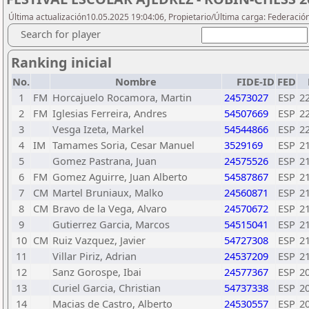
Última actualización10.05.2025 19:04:06, Propietario/Última carga: Federació
Search for player
Ranking inicial
No.
Nombre
FIDE-ID
FED
1
FM
Horcajuelo Rocamora, Martin
24573027
ESP
2
2
FM
Iglesias Ferreira, Andres
54507669
ESP
2
3
Vesga Izeta, Markel
54544866
ESP
2
4
IM
Tamames Soria, Cesar Manuel
3529169
ESP
2
5
Gomez Pastrana, Juan
24575526
ESP
2
6
FM
Gomez Aguirre, Juan Alberto
54587867
ESP
2
7
CM
Martel Bruniaux, Malko
24560871
ESP
2
8
CM
Bravo de la Vega, Alvaro
24570672
ESP
2
9
Gutierrez Garcia, Marcos
54515041
ESP
2
10
CM
Ruiz Vazquez, Javier
54727308
ESP
2
11
Villar Piriz, Adrian
24537209
ESP
2
12
Sanz Gorospe, Ibai
24577367
ESP
2
13
Curiel Garcia, Christian
54737338
ESP
2
14
Macias de Castro, Alberto
24530557
ESP
2