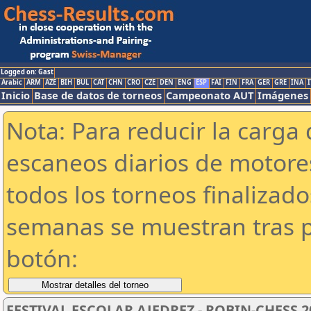
Logged on: Gast
Arabic
ARM
AZE
BIH
BUL
CAT
CHN
CRO
CZE
DEN
ENG
ESP
FAI
FIN
FRA
GER
GRE
INA
I
Inicio
Base de datos de torneos
Campeonato AUT
Imágenes
Nota: Para reducir la carga 
escaneos diarios de motor
todos los torneos finalizad
semanas se muestran tras p
botón:
FESTIVAL ESCOLAR AJEDREZ - ROBIN-CHESS 2