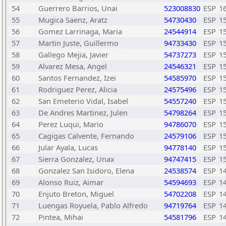
54
Guerrero Barrios, Unai
523008830
ESP
1
55
Mugica Saenz, Aratz
54730430
ESP
1
56
Gomez Larrinaga, Maria
24544914
ESP
1
57
Martin Juste, Guillermo
94733430
ESP
1
58
Gallego Mejia, Javier
54737273
ESP
1
59
Alvarez Mesa, Angel
24546321
ESP
1
60
Santos Fernandez, Izei
54585970
ESP
1
61
Rodriguez Perez, Alicia
24575496
ESP
1
62
San Emeterio Vidal, Isabel
54557240
ESP
1
63
De Andres Martinez, Julen
54798264
ESP
1
64
Perez Luqui, Mario
94786070
ESP
1
65
Cagigas Calvente, Fernando
24579106
ESP
1
66
Jular Ayala, Lucas
94778140
ESP
1
67
Sierra Gonzalez, Unax
94747415
ESP
1
68
Gonzalez San Isidoro, Elena
24538574
ESP
1
69
Alonso Ruiz, Aimar
54594693
ESP
1
70
Enjuto Breton, Miguel
54702208
ESP
1
71
Luengas Royuela, Pablo Alfredo
94719764
ESP
1
72
Pintea, Mihai
54581796
ESP
1