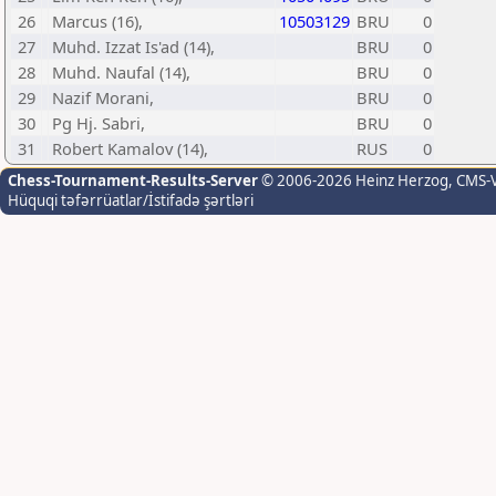
26
Marcus (16),
10503129
BRU
0
27
Muhd. Izzat Is'ad (14),
BRU
0
28
Muhd. Naufal (14),
BRU
0
29
Nazif Morani,
BRU
0
30
Pg Hj. Sabri,
BRU
0
31
Robert Kamalov (14),
RUS
0
Chess-Tournament-Results-Server
© 2006-2026 Heinz Herzog
, CMS-
Hüquqi təfərrüatlar/İstifadə şərtləri