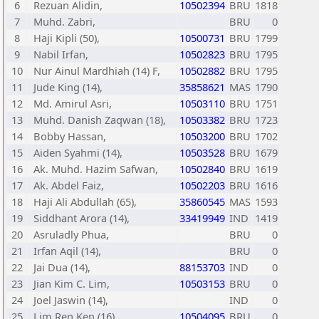
6
Rezuan Alidin,
10502394
BRU
1818
7
Muhd. Zabri,
BRU
0
8
Haji Kipli (50),
10500731
BRU
1799
9
Nabil Irfan,
10502823
BRU
1795
10
Nur Ainul Mardhiah (14) F,
10502882
BRU
1795
11
Jude King (14),
35858621
MAS
1790
12
Md. Amirul Asri,
10503110
BRU
1751
13
Muhd. Danish Zaqwan (18),
10503382
BRU
1723
14
Bobby Hassan,
10503200
BRU
1702
15
Aiden Syahmi (14),
10503528
BRU
1679
16
Ak. Muhd. Hazim Safwan,
10502840
BRU
1619
17
Ak. Abdel Faiz,
10502203
BRU
1616
18
Haji Ali Abdullah (65),
35860545
MAS
1593
19
Siddhant Arora (14),
33419949
IND
1419
20
Asruladly Phua,
BRU
0
21
Irfan Aqil (14),
BRU
0
22
Jai Dua (14),
88153703
IND
0
23
Jian Kim C. Lim,
10503153
BRU
0
24
Joel Jaswin (14),
IND
0
25
Lim Ren Ken (16),
10504095
BRU
0