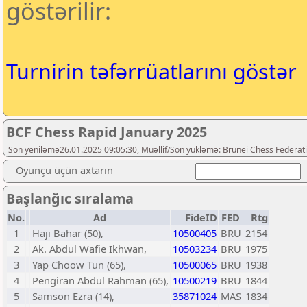
göstərilir:
Turnirin təfərrüatlarını göstər
BCF Chess Rapid January 2025
Son yeniləmə26.01.2025 09:05:30, Müəllif/Son yükləmə: Brunei Chess Federat
Oyunçu üçün axtarın
Başlanğıc sıralama
No.
Ad
FideID
FED
Rtg
1
Haji Bahar (50),
10500405
BRU
2154
2
Ak. Abdul Wafie Ikhwan,
10503234
BRU
1975
3
Yap Choow Tun (65),
10500065
BRU
1938
4
Pengiran Abdul Rahman (65),
10500219
BRU
1844
5
Samson Ezra (14),
35871024
MAS
1834