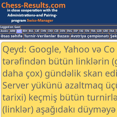
Logged on: Gast
Arabic
ARM
AZE
BIH
BUL
CAT
CHN
CRO
CZE
DEN
ENG
ESP
FAI
FIN
FRA
GER
GRE
INA
I
Əsas səhifə
Turnir-Verilənlər Bazası
Avstriya çempionatı
Şək
Qeyd: Google, Yahoo və Co k
tərəfindən bütün linklərin 
daha çox) gündəlik skan edil
Server yükünü azaltmaq üç
tarixi) keçmiş bütün turnirl
(linklər) aşağıdakı düyməyə