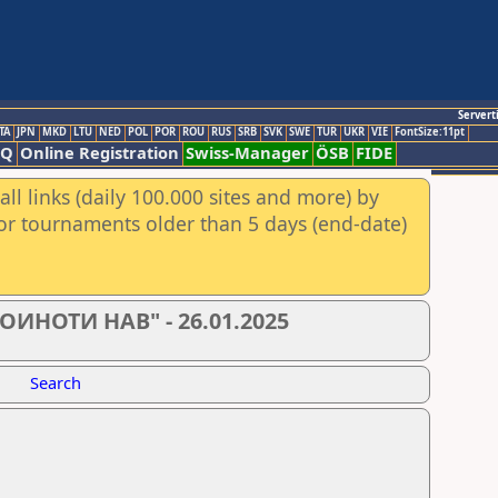
Servert
TA
JPN
MKD
LTU
NED
POL
POR
ROU
RUS
SRB
SVK
SWE
TUR
UKR
VIE
FontSize:11pt
AQ
Online Registration
Swiss-Manager
ÖSB
FIDE
ll links (daily 100.000 sites and more) by
for tournaments older than 5 days (end-date)
ОИНОТИ НАВ" - 26.01.2025
Search