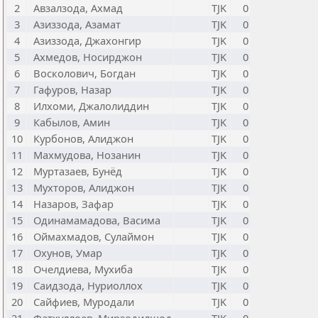
2
Авзалзода, Ахмад
TJK
0
3
Азиззода, Азамат
TJK
0
4
Азиззода, Джахонгир
TJK
0
5
Ахмедов, Носирджон
TJK
0
6
Восколович, Богдан
TJK
0
7
Гафуров, Назар
TJK
0
8
Илхоми, Джалолиддин
TJK
0
9
Кабылов, Амин
TJK
0
10
Курбонов, Алиджон
TJK
0
11
Махмудова, Нозанин
TJK
0
12
Муртазаев, Бунёд
TJK
0
13
Мухторов, Алиджон
TJK
0
14
Назаров, Зафар
TJK
0
15
Одинамамадова, Васима
TJK
0
16
Оймахмадов, Сулаймон
TJK
0
17
Охунов, Умар
TJK
0
18
Очелдиева, Мухиба
TJK
0
19
Саидзода, Нуриоллох
TJK
0
20
Сайфиев, Муродали
TJK
0