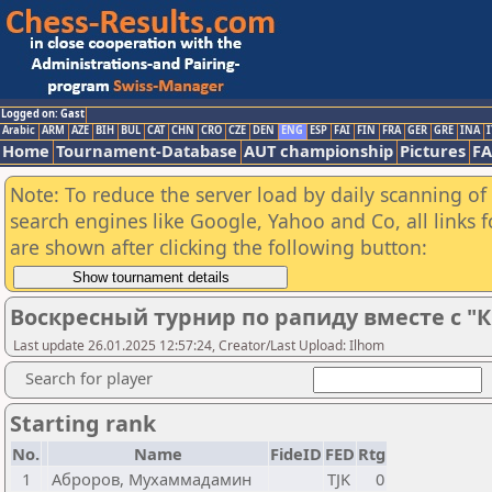
Logged on: Gast
Arabic
ARM
AZE
BIH
BUL
CAT
CHN
CRO
CZE
DEN
ENG
ESP
FAI
FIN
FRA
GER
GRE
INA
I
Home
Tournament-Database
AUT championship
Pictures
F
Note: To reduce the server load by daily scanning of a
search engines like Google, Yahoo and Co, all links 
are shown after clicking the following button:
Воскресный турнир по рапиду вместе с "К
Last update 26.01.2025 12:57:24, Creator/Last Upload: Ilhom
Search for player
Starting rank
No.
Name
FideID
FED
Rtg
1
Аброров, Мухаммадамин
TJK
0