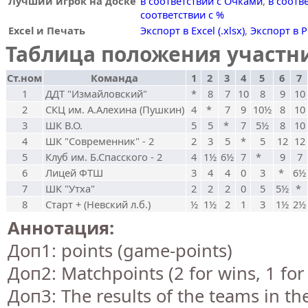
Лучший игрок на доске
в соответствии с Очками
,
в соотв
соответствии с %
Excel и Печать
Экспорт в Excel (.xlsx)
,
Экспорт в 
Таблица положения участни
Ст.ном
Команда
1
2
3
4
5
6
7
1
ДДТ "Измайловский"
*
8
7
10
8
9
10
2
СКЦ им. А.Алехина (Пушкин)
4
*
7
9
10½
8
10
3
ШК В.О.
5
5
*
7
5½
8
10
4
ШК "Современник" - 2
2
3
5
*
5
12
12
5
Клуб им. Б.Спасского - 2
4
1½
6½
7
*
9
7
6
Лицей ФТШ
3
4
4
0
3
*
6½
7
ШК "Утха"
2
2
2
0
5
5½
*
8
Старт + (Невский л.б.)
½
1½
2
1
3
1½
2½
Аннотация:
Доп1: points (game-points)
Доп2: Matchpoints (2 for wins, 1 for
Доп3: The results of the teams in t