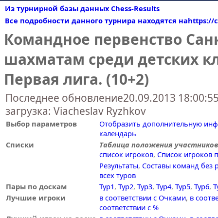
Из турнирной базы данных Chess-Results
Все подробности данного турнира находятся наhttps://ch
Командное первенство Санк
шахматам среди детских клу
Первая лига. (10+2)
Последнее обновление20.09.2013 18:00:5
загрузка: Viacheslav Ryzhkov
Выбор параметров
Отобразить дополнительную ин
календарь
Списки
Таблица положения участников
список игроков
,
Список игроков 
Результаты
,
Составы команд без р
всех туров
Пары по доскам
Тур1
,
Тур2
,
Тур3
,
Тур4
,
Тур5
,
Тур6
,
Т
Лучшие игроки
в соответствии с Очками
,
в соотв
соответствии с %