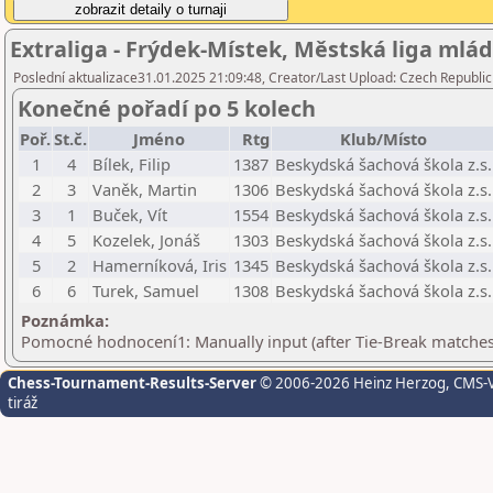
Extraliga - Frýdek-Místek, Městská liga mlád
Poslední aktualizace31.01.2025 21:09:48, Creator/Last Upload: Czech Republic
Konečné pořadí po 5 kolech
Poř.
St.č.
Jméno
Rtg
Klub/Místo
1
4
Bílek, Filip
1387
Beskydská šachová škola z.s.
2
3
Vaněk, Martin
1306
Beskydská šachová škola z.s.
3
1
Buček, Vít
1554
Beskydská šachová škola z.s.
4
5
Kozelek, Jonáš
1303
Beskydská šachová škola z.s.
5
2
Hamerníková, Iris
1345
Beskydská šachová škola z.s.
6
6
Turek, Samuel
1308
Beskydská šachová škola z.s.
Poznámka:
Pomocné hodnocení1: Manually input (after Tie-Break matches
Chess-Tournament-Results-Server
© 2006-2026 Heinz Herzog
, CMS-
tiráž