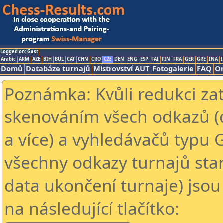
Logged on: Gast
Arabic
ARM
AZE
BIH
BUL
CAT
CHN
CRO
CZE
DEN
ENG
ESP
FAI
FIN
FRA
GER
GRE
INA
I
Domů
Databáze turnajů
Mistrovství AUT
Fotogalerie
FAQ
On
Poznámka: Kvůli redukci za
skenováním všech odkazů (
a více) a vyhledávačů typu 
všechny odkazy turnajů star
data ukončení turnaje) jsou
na následující tlačítko: