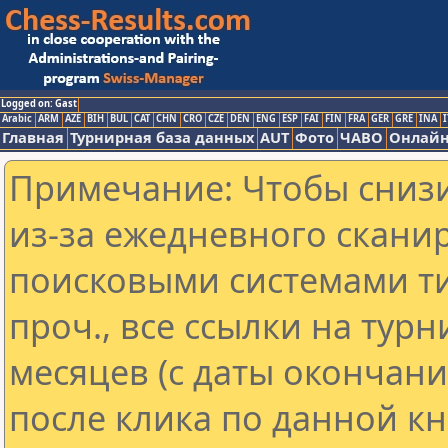
Logged on: Gast
Arabic
ARM
AZE
BIH
BUL
CAT
CHN
CRO
CZE
DEN
ENG
ESP
FAI
FIN
FRA
GER
GRE
INA
I
Главная
Турнирная база данных
AUT
Фото
ЧАВО
Онлайн
Примечание: Чтобы снизи
из-за ежедневного скани
поисковыми системами ти
проч., все ссылки на тур
месяцев (с даты окончан
после клика по данной кн