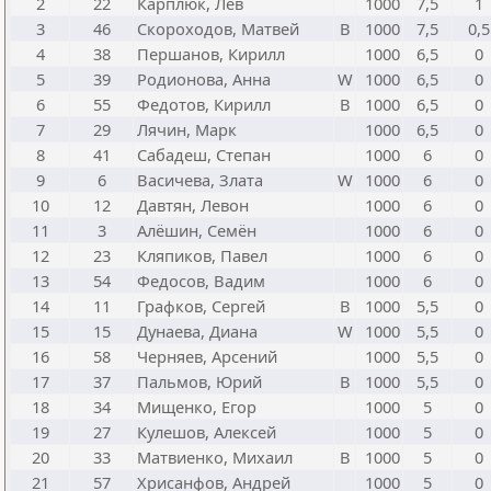
2
22
Карплюк, Лев
1000
7,5
1
3
46
Скороходов, Матвей
B
1000
7,5
0,5
4
38
Першанов, Кирилл
1000
6,5
0
5
39
Родионова, Анна
W
1000
6,5
0
6
55
Федотов, Кирилл
B
1000
6,5
0
7
29
Лячин, Марк
1000
6,5
0
8
41
Сабадеш, Степан
1000
6
0
9
6
Васичева, Злата
W
1000
6
0
10
12
Давтян, Левон
1000
6
0
11
3
Алёшин, Семён
1000
6
0
12
23
Кляпиков, Павел
1000
6
0
13
54
Федосов, Вадим
1000
6
0
14
11
Графков, Сергей
B
1000
5,5
0
15
15
Дунаева, Диана
W
1000
5,5
0
16
58
Черняев, Арсений
1000
5,5
0
17
37
Пальмов, Юрий
B
1000
5,5
0
18
34
Мищенко, Егор
1000
5
0
19
27
Кулешов, Алексей
1000
5
0
20
33
Матвиенко, Михаил
B
1000
5
0
21
57
Хрисанфов, Андрей
1000
5
0