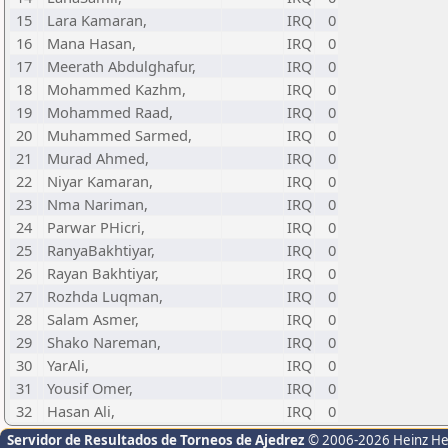
15
Lara Kamaran,
IRQ
0
16
Mana Hasan,
IRQ
0
17
Meerath Abdulghafur,
IRQ
0
18
Mohammed Kazhm,
IRQ
0
19
Mohammed Raad,
IRQ
0
20
Muhammed Sarmed,
IRQ
0
21
Murad Ahmed,
IRQ
0
22
Niyar Kamaran,
IRQ
0
23
Nma Nariman,
IRQ
0
24
Parwar PHicri,
IRQ
0
25
RanyaBakhtiyar,
IRQ
0
26
Rayan Bakhtiyar,
IRQ
0
27
Rozhda Luqman,
IRQ
0
28
Salam Asmer,
IRQ
0
29
Shako Nareman,
IRQ
0
30
YarAli,
IRQ
0
31
Yousif Omer,
IRQ
0
32
Hasan Ali,
IRQ
0
Servidor de Resultados de Torneos de Ajedrez
© 2006-2026 Heinz H