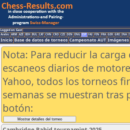
Logged on: Gast
Arabic
ARM
AZE
BIH
BUL
CAT
CHN
CRO
CZE
DEN
ENG
ESP
FAI
FIN
FRA
GER
GRE
INA
I
Inicio
Base de datos de torneos
Campeonato AUT
Imágenes
Nota: Para reducir la carga 
escaneos diarios de motor
Yahoo, todos los torneos f
semanas se muestran tras p
botón:
Cambridge Rabid tournamint-2025