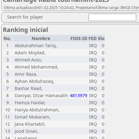
Última actualización01.02.2025 10:24:42, Propietario/Última carga: IRAQI Che
Search for player
Ranking inicial
No.
Nombre
FIDE-ID
FED
Elo
1
Abdulrahman Tariq,
IRQ
0
2
Adam Miqdad,
IRQ
0
3
Ahmed Asso,
IRQ
0
4
Ahmed Mohammed,
IRQ
0
5
Amir Raza,
IRQ
0
6
Ayhan Abdulrazaq,
IRQ
0
7
Bashar Raad,
IRQ
0
8
Daniyar, Dlzar Hamasalih
4813979
IRQ
0
9
Hamza Haidar,
IRQ
0
10
Hanya Abdulrahman,
IRQ
0
11
Ismail Mukaram,
IRQ
0
12
Jana Khartabil,
IRQ
0
13
Jood Sinan,
IRQ
0
14
LanaSamir,
IRQ
0