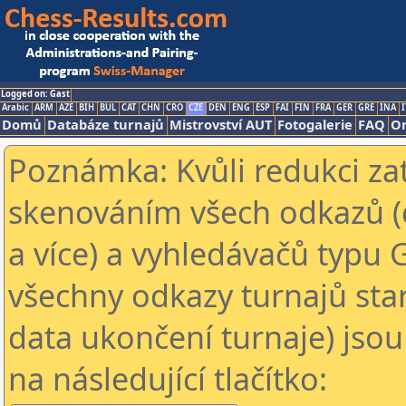
Logged on: Gast
Arabic
ARM
AZE
BIH
BUL
CAT
CHN
CRO
CZE
DEN
ENG
ESP
FAI
FIN
FRA
GER
GRE
INA
I
Domů
Databáze turnajů
Mistrovství AUT
Fotogalerie
FAQ
On
Poznámka: Kvůli redukci za
skenováním všech odkazů (
a více) a vyhledávačů typu 
všechny odkazy turnajů star
data ukončení turnaje) jsou
na následující tlačítko: