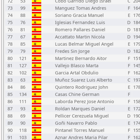
72
53
Cobo Garrido Diego Israel
C
20
73
99
Manguez Tomas Andres
F
16
74
88
Soriano Gracia Manuel
E
17
75
76
Iglesias Fernandez Luis
D
18
76
81
Romero Pallares Daniel
D
18
77
67
Accattato Martin Nicola
D
19
78
85
Lucas Belmar Miguel Angel
E
17
79
79
Fredes Sin Jorge
D
18
80
121
Martinez Bernardo Aitor
F
15
81
127
Vallejo Blasco Marta
F
14
82
102
Garcia Artal Obdulio
F
16
83
63
Muñoz Suarez Luis Alberto
C
19
84
86
Quintero Rodriguez John
E
17
85
134
Casas Chine German
F
86
111
Laborda Perez Jose Antonio
F
15
87
93
Roldan Marques Daniel
E
17
88
69
Pellicer Cerezuela Miguel
D
19
89
90
Goñi Navarro Pablo
E
17
90
118
Pintanel Torres Manuel
F
15
91
103
Aznar Andres Maria Pilar
F
16