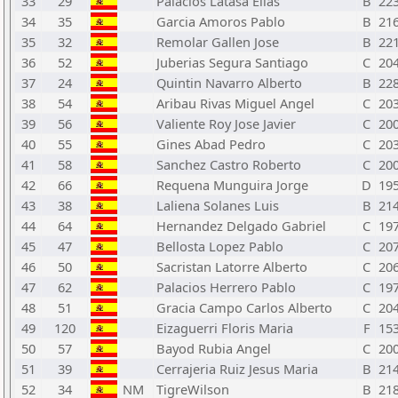
33
29
Palacios Latasa Elias
B
22
34
35
Garcia Amoros Pablo
B
21
35
32
Remolar Gallen Jose
B
22
36
52
Juberias Segura Santiago
C
20
37
24
Quintin Navarro Alberto
B
22
38
54
Aribau Rivas Miguel Angel
C
20
39
56
Valiente Roy Jose Javier
C
20
40
55
Gines Abad Pedro
C
20
41
58
Sanchez Castro Roberto
C
20
42
66
Requena Munguira Jorge
D
19
43
38
Laliena Solanes Luis
B
21
44
64
Hernandez Delgado Gabriel
C
19
45
47
Bellosta Lopez Pablo
C
20
46
50
Sacristan Latorre Alberto
C
20
47
62
Palacios Herrero Pablo
C
19
48
51
Gracia Campo Carlos Alberto
C
20
49
120
Eizaguerri Floris Maria
F
15
50
57
Bayod Rubia Angel
C
20
51
39
Cerrajeria Ruiz Jesus Maria
B
21
52
34
NM
TigreWilson
B
21