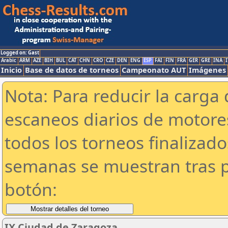
Logged on: Gast
Arabic
ARM
AZE
BIH
BUL
CAT
CHN
CRO
CZE
DEN
ENG
ESP
FAI
FIN
FRA
GER
GRE
INA
I
Inicio
Base de datos de torneos
Campeonato AUT
Imágenes
Nota: Para reducir la carga 
escaneos diarios de motor
todos los torneos finalizad
semanas se muestran tras p
botón:
IX Ciudad de Zaragoza