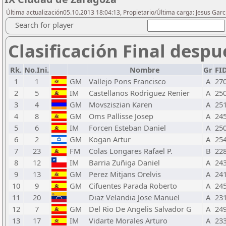
Última actualización05.10.2013 18:04:13, Propietario/Última carga: Jesus Garc
Search for player
Clasificación Final despu
Rk.
No.Ini.
Nombre
Gr
FI
1
1
GM
Vallejo Pons Francisco
A
27
2
5
IM
Castellanos Rodriguez Renier
A
25
3
4
GM
Movsziszian Karen
A
25
4
8
GM
Oms Pallisse Josep
A
24
5
6
IM
Forcen Esteban Daniel
A
25
6
2
GM
Kogan Artur
A
25
7
23
FM
Colas Longares Rafael P.
B
22
8
12
IM
Barria Zuñiga Daniel
A
24
9
13
GM
Perez Mitjans Orelvis
A
24
10
9
GM
Cifuentes Parada Roberto
A
24
11
20
Diaz Velandia Jose Manuel
A
23
12
7
GM
Del Rio De Angelis Salvador G
A
24
13
17
IM
Vidarte Morales Arturo
A
23