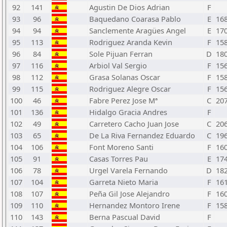
92
141
Agustin De Dios Adrian
F
93
96
Baquedano Coarasa Pablo
E
16
94
94
Sanclemente Aragües Angel
E
17
95
113
Rodriguez Aranda Kevin
F
15
96
84
Sole Pijuan Ferran
D
18
97
116
Arbiol Val Sergio
F
15
98
112
Grasa Solanas Oscar
F
15
99
115
Rodriguez Alegre Oscar
F
15
100
46
Fabre Perez Jose Mª
C
20
101
136
Hidalgo Gracia Andres
F
102
49
Carretero Cacho Juan Jose
C
20
103
65
De La Riva Fernandez Eduardo
C
19
104
106
Font Moreno Santi
F
16
105
91
Casas Torres Pau
E
17
106
78
Urgel Varela Fernando
D
18
107
104
Garreta Nieto Maria
F
16
108
107
Peña Gil Jose Alejandro
F
16
109
110
Hernandez Montoro Irene
F
15
110
143
Berna Pascual David
F