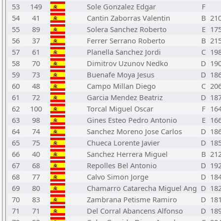
53
149
Sole Gonzalez Edgar
F
54
41
Cantin Zaborras Valentin
B
21
55
89
Solera Sanchez Roberto
E
17
56
37
Ferrer Serrano Roberto
B
21
57
61
Planella Sanchez Jordi
C
19
58
70
Dimitrov Uzunov Nedko
D
19
59
73
Buenafe Moya Jesus
D
18
60
48
Campo Millan Diego
C
20
61
72
Garcia Mendez Beatriz
D
18
62
100
Torcal Miguel Oscar
F
16
63
98
Gines Esteo Pedro Antonio
E
16
64
74
Sanchez Moreno Jose Carlos
D
18
65
75
Chueca Lorente Javier
D
18
66
40
Sanchez Herrera Miguel
B
21
67
68
Repolles Bel Antonio
D
19
68
77
Calvo Simon Jorge
D
18
69
80
Chamarro Catarecha Miguel Ang
D
18
70
83
Zambrana Petisme Ramiro
D
18
71
71
Del Corral Abancens Alfonso
D
18