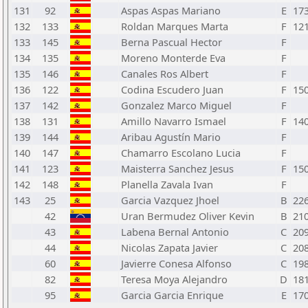
131
92
Aspas Aspas Mariano
E
17
132
133
Roldan Marques Marta
F
12
133
145
Berna Pascual Hector
F
134
135
Moreno Monterde Eva
F
135
146
Canales Ros Albert
F
136
122
Codina Escudero Juan
F
15
137
142
Gonzalez Marco Miguel
F
138
131
Amillo Navarro Ismael
F
14
139
144
Aribau Agustín Mario
F
140
147
Chamarro Escolano Lucia
F
141
123
Maisterra Sanchez Jesus
F
15
142
148
Planella Zavala Ivan
F
143
25
Garcia Vazquez Jhoel
B
22
42
Uran Bermudez Oliver Kevin
B
21
43
Labena Bernal Antonio
C
20
44
Nicolas Zapata Javier
C
20
60
Javierre Conesa Alfonso
C
19
82
Teresa Moya Alejandro
D
18
95
Garcia Garcia Enrique
E
17