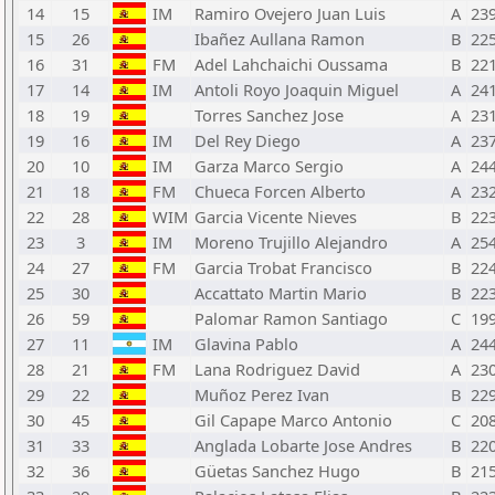
14
15
IM
Ramiro Ovejero Juan Luis
A
23
15
26
Ibañez Aullana Ramon
B
22
16
31
FM
Adel Lahchaichi Oussama
B
22
17
14
IM
Antoli Royo Joaquin Miguel
A
24
18
19
Torres Sanchez Jose
A
23
19
16
IM
Del Rey Diego
A
23
20
10
IM
Garza Marco Sergio
A
24
21
18
FM
Chueca Forcen Alberto
A
23
22
28
WIM
Garcia Vicente Nieves
B
22
23
3
IM
Moreno Trujillo Alejandro
A
25
24
27
FM
Garcia Trobat Francisco
B
22
25
30
Accattato Martin Mario
B
22
26
59
Palomar Ramon Santiago
C
19
27
11
IM
Glavina Pablo
A
24
28
21
FM
Lana Rodriguez David
A
23
29
22
Muñoz Perez Ivan
B
22
30
45
Gil Capape Marco Antonio
C
20
31
33
Anglada Lobarte Jose Andres
B
22
32
36
Güetas Sanchez Hugo
B
21