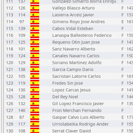
111
137
Gonzalez-Simarro Borra Enriqu
F
112
126
Vallejo Blasco Arturo
F
14
113
114
Lasierra Arceiz Javier
F
15
114
97
Gimeno Royo Jose Andres
E
16
115
139
Cabos Vidal Esteban
F
116
109
Lanaspa Ballesteros Federico
F
15
117
125
Requeno Otin Juan Jose
F
14
118
101
Sanz Navarro Alberto
F
16
119
124
Canales Navarro Carlos
F
15
120
129
Soriano Martinez Adolfo
F
14
121
138
Garcia Campo Dario
F
122
105
Sacristan Latorre Carlos
F
16
123
119
Fredes Sin Jose
F
15
124
130
Lopez Carcas Jesus
F
14
125
128
Del Rey Noel
F
14
126
132
Gil Lopez Francisco Javier
F
13
127
140
Fron Merchan Fernando
F
128
87
Gaspar Calvo Luis Alberto
E
17
129
117
Urriolabeitia Rodrigo Ander
F
15
130
108
Serrat Claver David
F
15