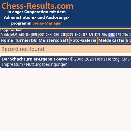
Logged on: Gast
Arabic
ARM
AZE
BIH
BUL
CAT
CHN
CRO
CZE
DEN
ENG
ESP
FAI
FIN
FRA
GER
GRE
INA
I
Home
TurnierDB
Meisterschaft
Foto-Galerie
Meldekartei
El
Record not found
Der Schachturnier-Ergebnis-Server
© 2006-2026 Heinz Herzog
, CMS
Impressum / Nutzungsbedingungen