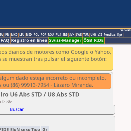
Servert
TA
JPN
MKD
LTU
NED
POL
POR
ROU
RUS
SRB
SVK
SWE
TUR
UKR
VIE
FontSize:11pt
FAQ
Registro en línea
Swiss-Manager
ÖSB
FIDE
aneos diarios de motores como Google o Yahoo,
 se muestran tras pulsar el siguiente botón:
 algum dado esteja incorreto ou incompleto,
s ou (86) 99913-7954 - Lázaro Miranda.
eiro U6 Abs STD / U8 Abs STD
o Falcão
Buscar
FIDE
EloN
sexo
Tipo
Gr