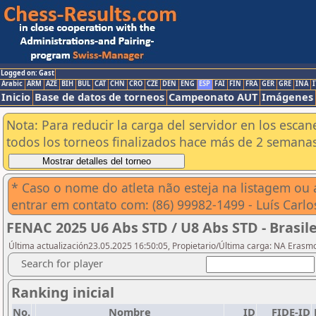
Logged on: Gast
Arabic
ARM
AZE
BIH
BUL
CAT
CHN
CRO
CZE
DEN
ENG
ESP
FAI
FIN
FRA
GER
GRE
INA
I
Inicio
Base de datos de torneos
Campeonato AUT
Imágenes
Nota: Para reducir la carga del servidor en los esc
todos los torneos finalizados hace más de 2 semanas
* Caso o nome do atleta não esteja na listagem ou
entrar em contato com: (86) 99982-1499 - Luís Carlo
FENAC 2025 U6 Abs STD / U8 Abs STD - Brasil
Última actualización23.05.2025 16:50:05, Propietario/Última carga: NA Erasm
Search for player
Ranking inicial
No.
Nombre
ID
FIDE-ID