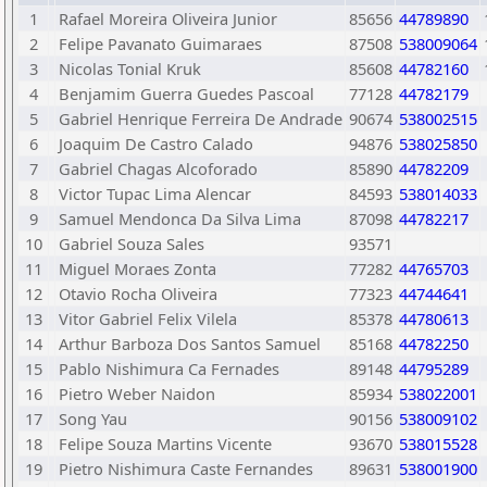
1
Rafael Moreira Oliveira Junior
85656
44789890
2
Felipe Pavanato Guimaraes
87508
538009064
3
Nicolas Tonial Kruk
85608
44782160
4
Benjamim Guerra Guedes Pascoal
77128
44782179
5
Gabriel Henrique Ferreira De Andrade
90674
538002515
6
Joaquim De Castro Calado
94876
538025850
7
Gabriel Chagas Alcoforado
85890
44782209
8
Victor Tupac Lima Alencar
84593
538014033
9
Samuel Mendonca Da Silva Lima
87098
44782217
10
Gabriel Souza Sales
93571
11
Miguel Moraes Zonta
77282
44765703
12
Otavio Rocha Oliveira
77323
44744641
13
Vitor Gabriel Felix Vilela
85378
44780613
14
Arthur Barboza Dos Santos Samuel
85168
44782250
15
Pablo Nishimura Ca Fernades
89148
44795289
16
Pietro Weber Naidon
85934
538022001
17
Song Yau
90156
538009102
18
Felipe Souza Martins Vicente
93670
538015528
19
Pietro Nishimura Caste Fernandes
89631
538001900