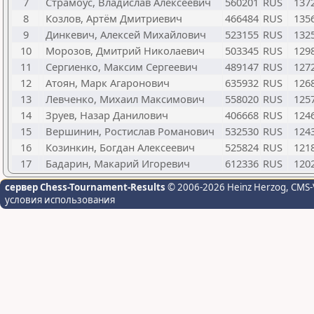
7
Страмоус, Владислав Алексеевич
560201
RUS
137
8
Козлов, Артём Дмитриевич
466484
RUS
135
9
Динкевич, Алексей Михайлович
523155
RUS
132
10
Морозов, Дмитрий Николаевич
503345
RUS
129
11
Сергиенко, Максим Сергеевич
489147
RUS
127
12
Атоян, Марк Агаронович
635932
RUS
126
13
Левченко, Михаил Максимович
558020
RUS
125
14
Зруев, Назар Данилович
406668
RUS
124
15
Вершинин, Ростислав Романович
532530
RUS
124
16
Козинкин, Богдан Алексеевич
525824
RUS
121
17
Бадарин, Макарий Игоревич
612336
RUS
120
сервер Chess-Tournament-Results
© 2006-2026 Heinz Herzog
, CMS-
условия использования