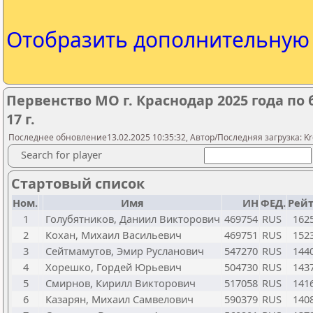
Отобразить дополнительну
Первенство МО г. Краснодар 2025 года п
17 г.
Последнее обновление13.02.2025 10:35:32, Автор/Последняя загрузка: K
Search for player
Стартовый список
Ном.
Имя
ИН
ФЕД.
Рейт
1
Голубятников, Даниил Викторович
469754
RUS
162
2
Кохан, Михаил Васильевич
469751
RUS
152
3
Сейтмамутов, Эмир Русланович
547270
RUS
144
4
Хорешко, Гордей Юрьевич
504730
RUS
143
5
Смирнов, Кирилл Викторович
517058
RUS
141
6
Казарян, Михаил Самвелович
590379
RUS
140