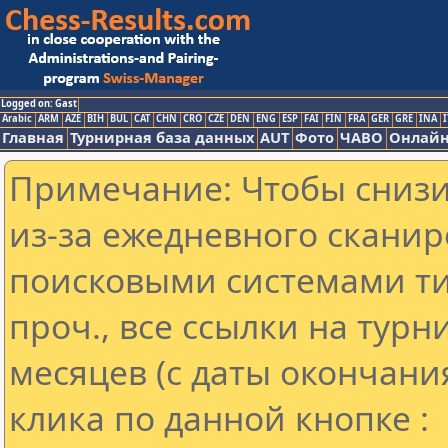
Logged on: Gast
Arabic
ARM
AZE
BIH
BUL
CAT
CHN
CRO
CZE
DEN
ENG
ESP
FAI
FIN
FRA
GER
GRE
INA
I
Главная
Турнирная база данных
AUT
Фото
ЧАВО
Онлайн
Примечание: Чтобы снизит
из-за ежедневного сканир
поисковыми системами ти
проч., все ссылки на тур
месяцев (с даты окончани
клика по данной кнопке :