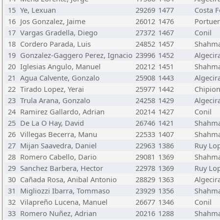
15
Ye, Lexuan
29269
1477
Costa F
16
Jos Gonzalez, Jaime
26012
1476
Portue
17
Vargas Gradella, Diego
27372
1467
Conil
18
Cordero Parada, Luis
24852
1457
Shahm
19
Gonzalez-Gaggero Perez, Ignacio
23996
1452
Algecir
20
Iglesias Angulo, Manuel
20212
1451
Shahm
21
Agua Calvente, Gonzalo
25908
1443
Algecir
22
Tirado Lopez, Yerai
25977
1442
Chipio
23
Trula Arana, Gonzalo
24258
1429
Algecir
24
Ramirez Gallardo, Adrian
20214
1427
Conil
25
De La O Hay, David
26746
1421
Shahm
26
Villegas Becerra, Manu
22533
1407
Shahm
27
Mijan Saavedra, Daniel
22963
1386
Ruy Lop
28
Romero Cabello, Dario
29081
1369
Shahm
29
Sanchez Barbera, Hector
22978
1369
Ruy Lop
30
Cañada Rosa, Anibal Antonio
28829
1363
Algecir
31
Migliozzi Ibarra, Tommaso
23929
1356
Shahm
32
Vilapreño Lucena, Manuel
26677
1346
Conil
33
Romero Nuñez, Adrian
20216
1288
Shahm