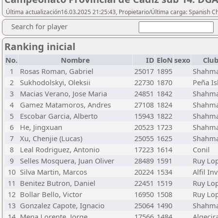
Última actualización16.03.2025 21:25:43, Propietario/Última carga: Spanish C
Search for player
Ranking inicial
No.
Nombre
ID
EloN
sexo
Clu
1
Rosas Roman, Gabriel
25017
1895
Shahm
2
Sukhodolskyi, Oleksii
22730
1870
Peña Is
3
Macias Verano, Jose Maria
24851
1842
Shahm
4
Gamez Matamoros, Andres
27108
1824
Shahm
5
Escobar Garcia, Alberto
15943
1822
Shahm
6
He, Jingxuan
20523
1723
Shahm
7
Xu, Chenjie (Lucas)
25055
1625
Shahm
8
Leal Rodriguez, Antonio
17223
1614
Conil
9
Selles Mosquera, Juan Oliver
28489
1591
Ruy Lop
10
Silva Martin, Marcos
20224
1534
Alfil In
11
Benitez Butron, Daniel
22451
1519
Ruy Lop
12
Bollar Bello, Victor
16950
1508
Ruy Lop
13
Gonzalez Capote, Ignacio
25064
1490
Shahm
14
Mena Lorente, Jorge
17566
1484
Algecir