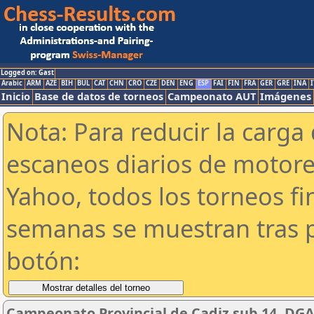
Logged on: Gast
Arabic
ARM
AZE
BIH
BUL
CAT
CHN
CRO
CZE
DEN
ENG
ESP
FAI
FIN
FRA
GER
GRE
INA
I
Inicio
Base de datos de torneos
Campeonato AUT
Imágenes
Nota: Para reducir la carga 
escaneos diarios de motor
Yahoo, todos los torneos f
semanas se muestran tras p
botón:
Campeonato Provincial de Cadiz sub 14. DGA