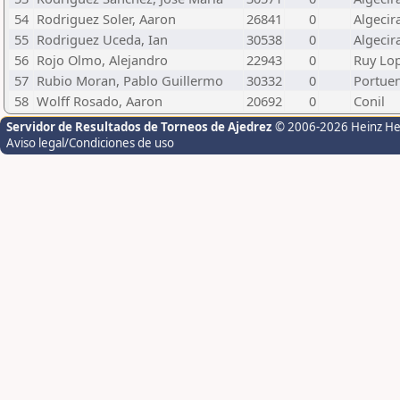
54
Rodriguez Soler, Aaron
26841
0
Algecir
55
Rodriguez Uceda, Ian
30538
0
Algecir
56
Rojo Olmo, Alejandro
22943
0
Ruy Lop
57
Rubio Moran, Pablo Guillermo
30332
0
Portue
58
Wolff Rosado, Aaron
20692
0
Conil
Servidor de Resultados de Torneos de Ajedrez
© 2006-2026 Heinz H
Aviso legal/Condiciones de uso