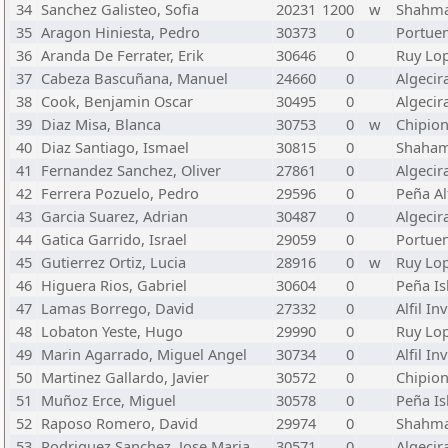
34
Sanchez Galisteo, Sofia
20231
1200
w
Shahm
35
Aragon Hiniesta, Pedro
30373
0
Portue
36
Aranda De Ferrater, Erik
30646
0
Ruy Lop
37
Cabeza Bascuñana, Manuel
24660
0
Algecir
38
Cook, Benjamin Oscar
30495
0
Algecir
39
Diaz Misa, Blanca
30753
0
w
Chipio
40
Diaz Santiago, Ismael
30815
0
Shaham
41
Fernandez Sanchez, Oliver
27861
0
Algecir
42
Ferrera Pozuelo, Pedro
29596
0
Peña Alf
43
Garcia Suarez, Adrian
30487
0
Algecir
44
Gatica Garrido, Israel
29059
0
Portue
45
Gutierrez Ortiz, Lucia
28916
0
w
Ruy Lop
46
Higuera Rios, Gabriel
30604
0
Peña Is
47
Lamas Borrego, David
27332
0
Alfil In
48
Lobaton Yeste, Hugo
29990
0
Ruy Lop
49
Marin Agarrado, Miguel Angel
30734
0
Alfil In
50
Martinez Gallardo, Javier
30572
0
Chipio
51
Muñoz Erce, Miguel
30578
0
Peña Is
52
Raposo Romero, David
29974
0
Shahm
53
Rodriguez Sanchez, Jose Maria
30571
0
Algecir