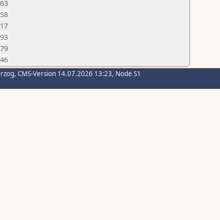
63
58
17
93
79
46
erzog
, CMS-Version 14.07.2026 13:23, Node S1