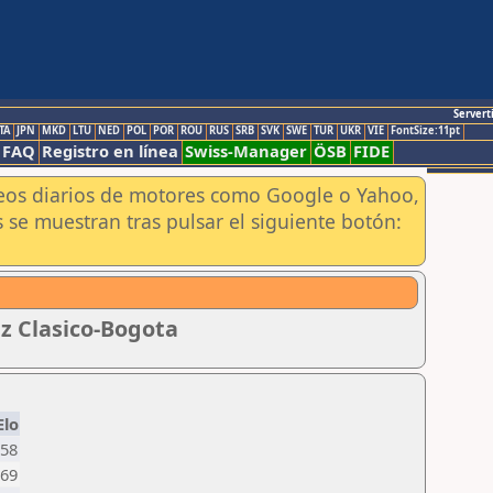
Servert
TA
JPN
MKD
LTU
NED
POL
POR
ROU
RUS
SRB
SVK
SWE
TUR
UKR
VIE
FontSize:11pt
FAQ
Registro en línea
Swiss-Manager
ÖSB
FIDE
aneos diarios de motores como Google o Yahoo,
 se muestran tras pulsar el siguiente botón:
ez Clasico-Bogota
Elo
58
69