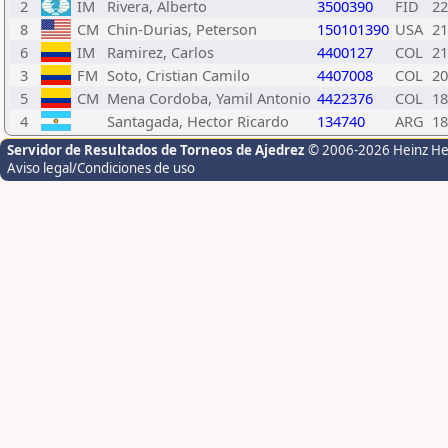
2
IM
Rivera, Alberto
3500390
FID
22
8
CM
Chin-Durias, Peterson
150101390
USA
21
6
IM
Ramirez, Carlos
4400127
COL
21
3
FM
Soto, Cristian Camilo
4407008
COL
20
5
CM
Mena Cordoba, Yamil Antonio
4422376
COL
18
4
Santagada, Hector Ricardo
134740
ARG
18
Servidor de Resultados de Torneos de Ajedrez
© 2006-2026 Heinz H
Aviso legal/Condiciones de uso