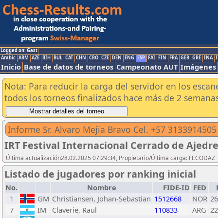
Logged on: Gast
Arabic
ARM
AZE
BIH
BUL
CAT
CHN
CRO
CZE
DEN
ENG
ESP
FAI
FIN
FRA
GER
GRE
INA
I
Inicio
Base de datos de torneos
Campeonato AUT
Imágenes
Nota: Para reducir la carga del servidor en los esc
todos los torneos finalizados hace más de 2 semanas
Informe Sr. Alvaro Mejia Bravo Cel. +57 3133914505
IRT Festival Internacional Cerrado de Ajedr
Última actualización28.02.2025 07:29:34, Propietario/Última carga: FECODAZ
Listado de jugadores por ranking inicial
No.
Nombre
FIDE-ID
FED
1
GM
Christiansen, Johan-Sebastian
1512668
NOR
26
7
IM
Claverie, Raul
110833
ARG
22