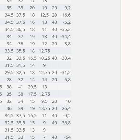
35
37
17
13
35
35
20
10
20
9,2
34,5
37,5
18
12,5
20
-16,6
34,5
37,5
16
13
40
-5,2
34,5
36,5
18
11
40
-35,2
34
37
19
13
40
-34,4
34
36
19
12
20
3,8
33,5
35,5
18
12,75
32
33,5
16,5
10,25
40
-30,4
31,5
31,5
14
9
29,5
32,5
18
12,75
20
-31,2
28
32
14
14
20
6,8
5
38
41
20,5
13
5
35
38
17,5
12,75
5
32
34
15
9,5
20
10
36
39
19
13,75
20
26,4
34,5
37,5
16,5
11
40
-9,2
32,5
35,5
15
9
40
-36,8
31,5
33,5
13
9
31,5
33
15
7
40
-54