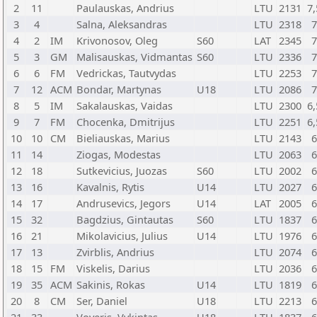
2
11
Paulauskas, Andrius
LTU
2131
7,
3
4
Salna, Aleksandras
LTU
2318
7
4
2
IM
Krivonosov, Oleg
S60
LAT
2345
7
5
3
GM
Malisauskas, Vidmantas
S60
LTU
2336
7
6
6
FM
Vedrickas, Tautvydas
LTU
2253
7
7
12
ACM
Bondar, Martynas
U18
LTU
2086
7
8
5
IM
Sakalauskas, Vaidas
LTU
2300
6,
9
7
FM
Chocenka, Dmitrijus
LTU
2251
6,
10
10
CM
Bieliauskas, Marius
LTU
2143
6
11
14
Ziogas, Modestas
LTU
2063
6
12
18
Sutkevicius, Juozas
S60
LTU
2002
6
13
16
Kavalnis, Rytis
U14
LTU
2027
6
14
17
Andrusevics, Jegors
U14
LAT
2005
6
15
32
Bagdzius, Gintautas
S60
LTU
1837
6
16
21
Mikolavicius, Julius
U14
LTU
1976
6
17
13
Zvirblis, Andrius
LTU
2074
6
18
15
FM
Viskelis, Darius
LTU
2036
6
19
35
ACM
Sakinis, Rokas
U14
LTU
1819
6
20
8
CM
Ser, Daniel
U18
LTU
2213
6