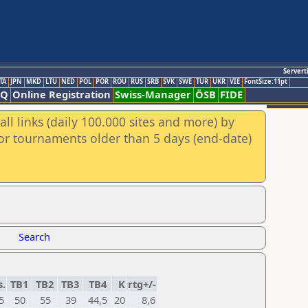
Servert
TA
JPN
MKD
LTU
NED
POL
POR
ROU
RUS
SRB
SVK
SWE
TUR
UKR
VIE
FontSize:11pt
AQ
Online Registration
Swiss-Manager
ÖSB
FIDE
ll links (daily 100.000 sites and more) by
for tournaments older than 5 days (end-date)
Search
s.
TB1
TB2
TB3
TB4
K
rtg+/-
5
50
55
39
44,5
20
8,6