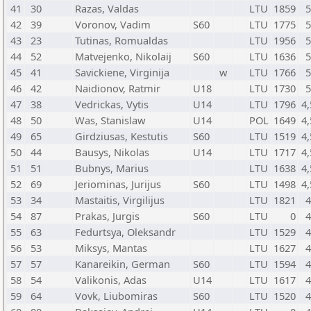
41
30
Razas, Valdas
LTU
1859
5
42
39
Voronov, Vadim
S60
LTU
1775
5
43
23
Tutinas, Romualdas
LTU
1956
5
44
52
Matvejenko, Nikolaij
S60
LTU
1636
5
45
41
Savickiene, Virginija
w
LTU
1766
5
46
42
Naidionov, Ratmir
U18
LTU
1730
5
47
38
Vedrickas, Vytis
U14
LTU
1796
4,
48
50
Was, Stanislaw
U14
POL
1649
4,
49
65
Girdziusas, Kestutis
S60
LTU
1519
4,
50
44
Bausys, Nikolas
U14
LTU
1717
4,
51
51
Bubnys, Marius
LTU
1638
4,
52
69
Jeriominas, Jurijus
S60
LTU
1498
4,
53
34
Mastaitis, Virgilijus
LTU
1821
4
54
87
Prakas, Jurgis
S60
LTU
0
4
55
63
Fedurtsya, Oleksandr
LTU
1529
4
56
53
Miksys, Mantas
LTU
1627
4
57
57
Kanareikin, German
S60
LTU
1594
4
58
54
Valikonis, Adas
U14
LTU
1617
4
59
64
Vovk, Liubomiras
S60
LTU
1520
4