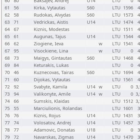
60
80
Baksajev, Andrej
U14
LTU
0
4
61
56
Kirka, Vytautas
S60
LTU
1596
4
62
58
Rudokas, Alvydas
S60
LTU
1573
4
63
71
Vedrickas, Aistis
U14
LTU
1474
4
64
67
Kiznis, Modestas
LTU
1511
4
65
61
Augunas, Tajus
U14
LTU
1544
4
66
62
Ziogiene, Ieva
w
LTU
1541
4
67
95
Visockiene, Lina
w
LTU
0
4
68
73
Maigys, Gintautas
S60
LTU
1468
4
69
84
Keturakis, Lukas
LTU
0
4
70
46
Kuznecovas, Tairas
S60
LTU
1694
4
71
60
Dijokas, Vytautas
LTU
1561
4
72
92
Svabyte, Kamila
U14
w
LTU
0
3,
73
94
Valikonyte, Amile
U14
w
LTU
0
3,
74
66
Sumskis, Klaidas
LTU
1512
3,
75
55
Marciulionis, Rolandas
LTU
1601
3
76
76
Kiznis, Rojus
U14
LTU
1431
3
77
74
Volosatov, Andrej
U14
LTU
1457
3
78
77
Adamovic, Donatas
U18
LTU
0
3
79
72
Navarskas, Zigmas
U14
LTU
1470
3