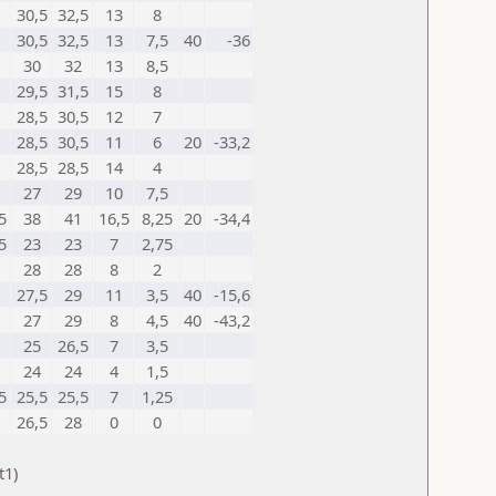
30,5
32,5
13
8
30,5
32,5
13
7,5
40
-36
30
32
13
8,5
29,5
31,5
15
8
28,5
30,5
12
7
28,5
30,5
11
6
20
-33,2
28,5
28,5
14
4
27
29
10
7,5
5
38
41
16,5
8,25
20
-34,4
5
23
23
7
2,75
28
28
8
2
27,5
29
11
3,5
40
-15,6
27
29
8
4,5
40
-43,2
25
26,5
7
3,5
24
24
4
1,5
5
25,5
25,5
7
1,25
26,5
28
0
0
t1)