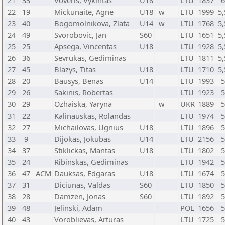
21
33
Voveris, Vykintas
U18
LTU
1837
6
22
19
Mickunaite, Agne
U18
w
LTU
1999
5,
23
40
Bogomolnikova, Zlata
U14
w
LTU
1768
5,
24
49
Svorobovic, Jan
S60
LTU
1651
5,
25
25
Apsega, Vincentas
U18
LTU
1928
5,
26
36
Sevrukas, Gediminas
LTU
1811
5,
27
45
Blazys, Titas
U18
LTU
1710
5,
28
20
Bausys, Benas
U14
LTU
1993
5
29
26
Sakinis, Robertas
LTU
1923
5
30
29
Ozhaiska, Yaryna
w
UKR
1889
5
31
22
Kalinauskas, Rolandas
LTU
1974
5
32
27
Michailovas, Ugnius
U18
LTU
1896
5
33
9
Dijokas, Jokubas
U14
LTU
2156
5
34
37
Stiklickas, Mantas
U18
LTU
1802
5
35
24
Ribinskas, Gediminas
LTU
1942
5
36
47
ACM
Dauksas, Edgaras
U18
LTU
1674
5
37
31
Diciunas, Valdas
S60
LTU
1850
5
38
28
Damzen, Jonas
S60
LTU
1892
5
39
48
Jelinski, Adam
POL
1656
5
40
43
Voroblievas, Arturas
LTU
1725
5