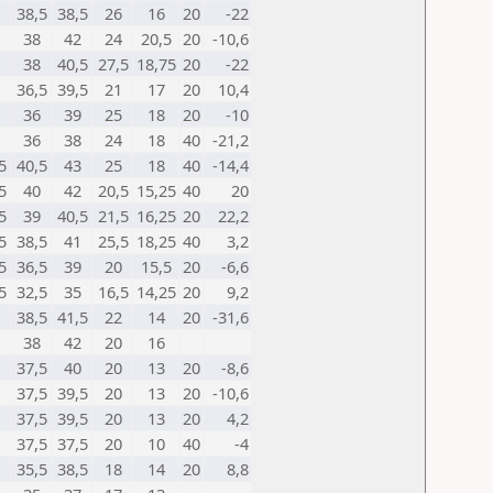
38,5
38,5
26
16
20
-22
38
42
24
20,5
20
-10,6
38
40,5
27,5
18,75
20
-22
36,5
39,5
21
17
20
10,4
36
39
25
18
20
-10
36
38
24
18
40
-21,2
5
40,5
43
25
18
40
-14,4
5
40
42
20,5
15,25
40
20
5
39
40,5
21,5
16,25
20
22,2
5
38,5
41
25,5
18,25
40
3,2
5
36,5
39
20
15,5
20
-6,6
5
32,5
35
16,5
14,25
20
9,2
38,5
41,5
22
14
20
-31,6
38
42
20
16
37,5
40
20
13
20
-8,6
37,5
39,5
20
13
20
-10,6
37,5
39,5
20
13
20
4,2
37,5
37,5
20
10
40
-4
35,5
38,5
18
14
20
8,8