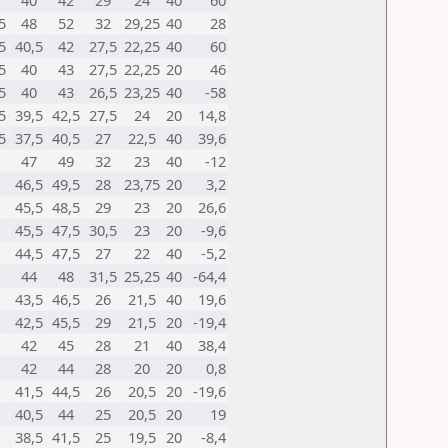
40
42
29
24
40
60
5
48
52
32
29,25
40
28
5
40,5
42
27,5
22,25
40
60
5
40
43
27,5
22,25
20
46
5
40
43
26,5
23,25
40
-58
5
39,5
42,5
27,5
24
20
14,8
5
37,5
40,5
27
22,5
40
39,6
47
49
32
23
40
-12
46,5
49,5
28
23,75
20
3,2
45,5
48,5
29
23
20
26,6
45,5
47,5
30,5
23
20
-9,6
44,5
47,5
27
22
40
-5,2
44
48
31,5
25,25
40
-64,4
43,5
46,5
26
21,5
40
19,6
42,5
45,5
29
21,5
20
-19,4
42
45
28
21
40
38,4
42
44
28
20
20
0,8
41,5
44,5
26
20,5
20
-19,6
40,5
44
25
20,5
20
19
38,5
41,5
25
19,5
20
-8,4