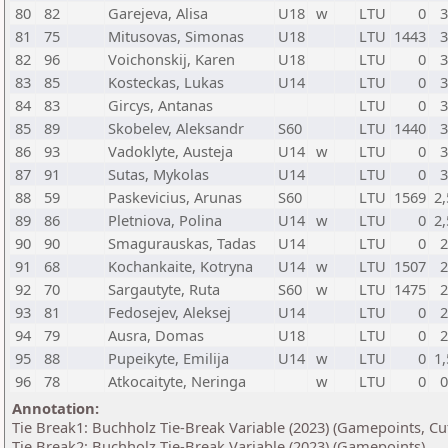
80
82
Garejeva, Alisa
U18
w
LTU
0
3
81
75
Mitusovas, Simonas
U18
LTU
1443
3
82
96
Voichonskij, Karen
U18
LTU
0
3
83
85
Kosteckas, Lukas
U14
LTU
0
3
84
83
Gircys, Antanas
LTU
0
3
85
89
Skobelev, Aleksandr
S60
LTU
1440
3
86
93
Vadoklyte, Austeja
U14
w
LTU
0
3
87
91
Sutas, Mykolas
U14
LTU
0
3
88
59
Paskevicius, Arunas
S60
LTU
1569
2,
89
86
Pletniova, Polina
U14
w
LTU
0
2,
90
90
Smagurauskas, Tadas
U14
LTU
0
2
91
68
Kochankaite, Kotryna
U14
w
LTU
1507
2
92
70
Sargautyte, Ruta
S60
w
LTU
1475
2
93
81
Fedosejev, Aleksej
U14
LTU
0
2
94
79
Ausra, Domas
U18
LTU
0
2
95
88
Pupeikyte, Emilija
U14
w
LTU
0
1,
96
78
Atkocaityte, Neringa
w
LTU
0
0
Annotation:
Tie Break1: Buchholz Tie-Break Variable (2023) (Gamepoints, Cu
Tie Break2: Buchholz Tie-Break Variable (2023) (Gamepoints)