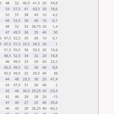
5
48
52
40,5
41,5
20
54,8
53
57,5
41
43,5
20
18,6
52
57
38
43
10
4,2
49
53,5
36
40
10
-6,1
48
52
33
38,75
20
1,4
47
49,5
36
35
40
50
5
47,5
52,5
35
36
10
0,1
5
47,5
51,5
33,5
34,5
20
1
51,5
55,5
36
33,5
20
16,8
48,5
52,5
34
32
20
18,8
46
49,5
33
29
20
23,2
45,5
49,5
32
30
40
8,8
45,5
49,5
32
29,5
40
38
44
48
29,5
30
20
41,4
43
47,5
31
30
40
2
42
46
30,5
29,25
20
-23,4
42
46
28
28
20
-15
41
44
27
25
40
35,6
40
43
28
28,25
40
-63,2