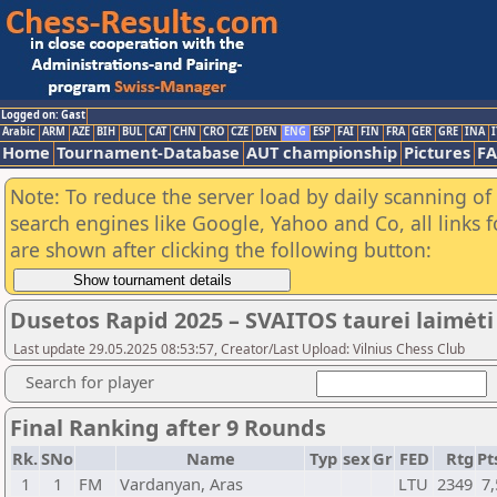
Logged on: Gast
Arabic
ARM
AZE
BIH
BUL
CAT
CHN
CRO
CZE
DEN
ENG
ESP
FAI
FIN
FRA
GER
GRE
INA
I
Home
Tournament-Database
AUT championship
Pictures
F
Note: To reduce the server load by daily scanning of a
search engines like Google, Yahoo and Co, all links 
are shown after clicking the following button:
Dusetos Rapid 2025 – SVAITOS taurei laimėti
Last update 29.05.2025 08:53:57, Creator/Last Upload: Vilnius Chess Club
Search for player
Final Ranking after 9 Rounds
Rk.
SNo
Name
Typ
sex
Gr
FED
Rtg
Pt
1
1
FM
Vardanyan, Aras
LTU
2349
7,