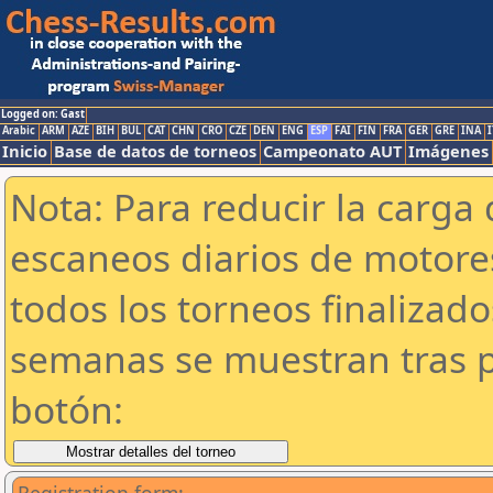
Logged on: Gast
Arabic
ARM
AZE
BIH
BUL
CAT
CHN
CRO
CZE
DEN
ENG
ESP
FAI
FIN
FRA
GER
GRE
INA
I
Inicio
Base de datos de torneos
Campeonato AUT
Imágenes
Nota: Para reducir la carga 
escaneos diarios de motor
todos los torneos finalizad
semanas se muestran tras p
botón: