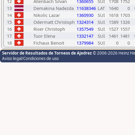
12
Allenbach Silvan
1360655
SUI
1708
1752
13
Demakina Nadezda
11638346
LAT
1640
0
14
Nikolic Lazar
1360930
SUI
1618
1703
15
Odermatt Christoph
1324314
SUI
1589
1326
16
Riser Christoph
1357549
SUI
1527
1557
17
Tuor Elena
1332147
SUI
1461
1481
18
Fichaux Benoit
1379984
SUI
0
0
Servidor de Resultados de Torneos de Ajedrez
© 2006-2026 Heinz H
Aviso legal/Condiciones de uso