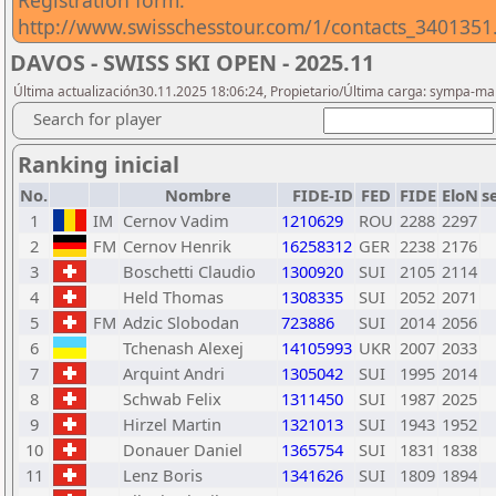
Registration form:
http://www.swisschesstour.com/1/contacts_3401351
DAVOS - SWISS SKI OPEN - 2025.11
Última actualización30.11.2025 18:06:24, Propietario/Última carga: sympa-m
Search for player
Ranking inicial
No.
Nombre
FIDE-ID
FED
FIDE
EloN
s
1
IM
Cernov Vadim
1210629
ROU
2288
2297
2
FM
Cernov Henrik
16258312
GER
2238
2176
3
Boschetti Claudio
1300920
SUI
2105
2114
4
Held Thomas
1308335
SUI
2052
2071
5
FM
Adzic Slobodan
723886
SUI
2014
2056
6
Tchenash Alexej
14105993
UKR
2007
2033
7
Arquint Andri
1305042
SUI
1995
2014
8
Schwab Felix
1311450
SUI
1987
2025
9
Hirzel Martin
1321013
SUI
1943
1952
10
Donauer Daniel
1365754
SUI
1831
1838
11
Lenz Boris
1341626
SUI
1809
1894