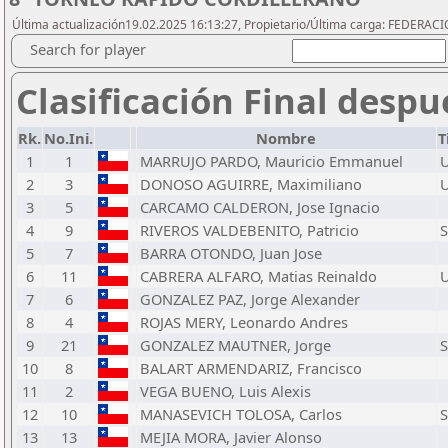
Última actualización19.02.2025 16:13:27, Propietario/Última carga: FEDER
Search for player
Clasificación Final despu
Rk.
No.Ini.
Nombre
T
1
1
MARRUJO PARDO, Mauricio Emmanuel
2
3
DONOSO AGUIRRE, Maximiliano
3
5
CARCAMO CALDERON, Jose Ignacio
4
9
RIVEROS VALDEBENITO, Patricio
S
5
7
BARRA OTONDO, Juan Jose
6
11
CABRERA ALFARO, Matias Reinaldo
7
6
GONZALEZ PAZ, Jorge Alexander
8
4
ROJAS MERY, Leonardo Andres
9
21
GONZALEZ MAUTNER, Jorge
S
10
8
BALART ARMENDARIZ, Francisco
11
2
VEGA BUENO, Luis Alexis
12
10
MANASEVICH TOLOSA, Carlos
S
13
13
MEJIA MORA, Javier Alonso