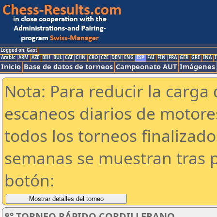
Logged on: Gast
Arabic
ARM
AZE
BIH
BUL
CAT
CHN
CRO
CZE
DEN
ENG
ESP
FAI
FIN
FRA
GER
GRE
INA
I
Inicio
Base de datos de torneos
Campeonato AUT
Imágenes
Nota: Para reducir la carga 
escaneos diarios de motor
todos los torneos finalizad
semanas se muestran tras p
botón:
8° TORNEO RÁPIDO CORDILLERANO