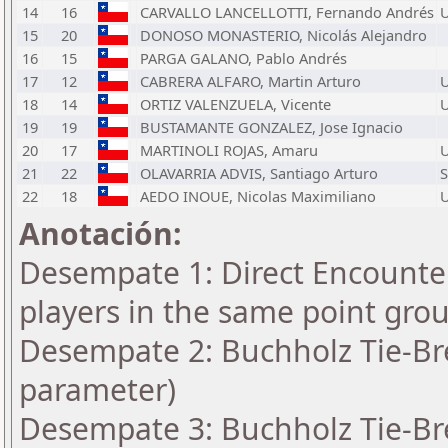
14
16
CARVALLO LANCELLOTTI, Fernando Andrés
15
20
DONOSO MONASTERIO, Nicolás Alejandro
16
15
PARGA GALANO, Pablo Andrés
17
12
CABRERA ALFARO, Martin Arturo
18
14
ORTIZ VALENZUELA, Vicente
19
19
BUSTAMANTE GONZALEZ, Jose Ignacio
20
17
MARTINOLI ROJAS, Amaru
21
22
OLAVARRIA ADVIS, Santiago Arturo
S
22
18
AEDO INOUE, Nicolas Maximiliano
Anotación:
Desempate 1: Direct Encounter
players in the same point gro
Desempate 2: Buchholz Tie-Bre
parameter)
Desempate 3: Buchholz Tie-Bre