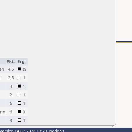
Pkt.
Erg.
en
4,5
½
e
2,5
1
4
1
2
1
6
1
ann
6
0
3
1
-Version 14.07.2026 13:23, Node S1