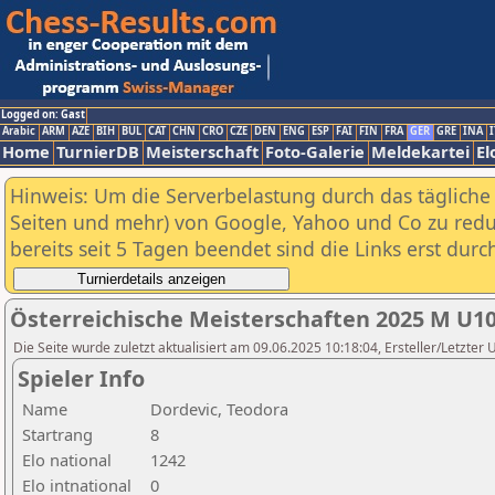
Logged on: Gast
Arabic
ARM
AZE
BIH
BUL
CAT
CHN
CRO
CZE
DEN
ENG
ESP
FAI
FIN
FRA
GER
GRE
INA
I
Home
TurnierDB
Meisterschaft
Foto-Galerie
Meldekartei
El
Hinweis: Um die Serverbelastung durch das tägliche D
Seiten und mehr) von Google, Yahoo und Co zu reduz
bereits seit 5 Tagen beendet sind die Links erst dur
Österreichische Meisterschaften 2025 M U1
Die Seite wurde zuletzt aktualisiert am 09.06.2025 10:18:04, Ersteller/Letzter
Spieler Info
Name
Dordevic, Teodora
Startrang
8
Elo national
1242
Elo intnational
0