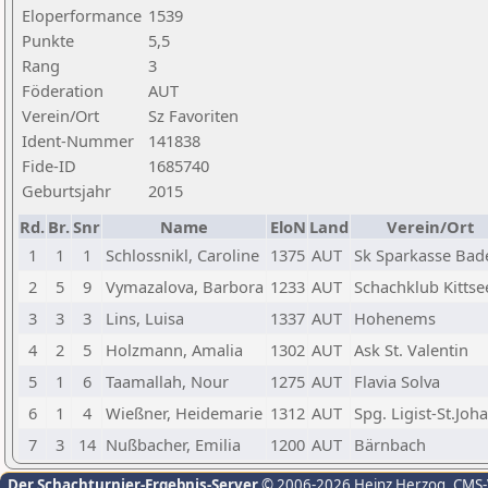
Eloperformance
1539
Punkte
5,5
Rang
3
Föderation
AUT
Verein/Ort
Sz Favoriten
Ident-Nummer
141838
Fide-ID
1685740
Geburtsjahr
2015
Rd.
Br.
Snr
Name
EloN
Land
Verein/Ort
1
1
1
Schlossnikl, Caroline
1375
AUT
Sk Sparkasse Bad
2
5
9
Vymazalova, Barbora
1233
AUT
Schachklub Kittse
3
3
3
Lins, Luisa
1337
AUT
Hohenems
4
2
5
Holzmann, Amalia
1302
AUT
Ask St. Valentin
5
1
6
Taamallah, Nour
1275
AUT
Flavia Solva
6
1
4
Wießner, Heidemarie
1312
AUT
Spg. Ligist-St.Joh
7
3
14
Nußbacher, Emilia
1200
AUT
Bärnbach
Der Schachturnier-Ergebnis-Server
© 2006-2026 Heinz Herzog
, CMS