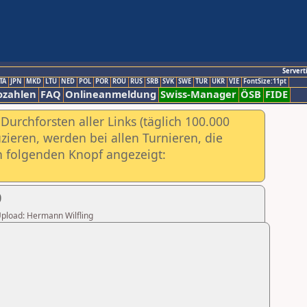
Servert
TA
JPN
MKD
LTU
NED
POL
POR
ROU
RUS
SRB
SVK
SWE
TUR
UKR
VIE
FontSize:11pt
ozahlen
FAQ
Onlineanmeldung
Swiss-Manager
ÖSB
FIDE
urchforsten aller Links (täglich 100.000
ieren, werden bei allen Turnieren, die
ch folgenden Knopf angezeigt:
0
 Upload: Hermann Wilfling