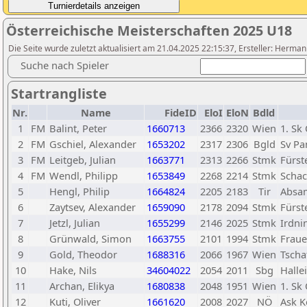
Österreichische Meisterschaften 2025 U18
Die Seite wurde zuletzt aktualisiert am 21.04.2025 22:15:37, Ersteller: Herman
Suche nach Spieler
Startrangliste
Nr.
Name
FideID
EloI
EloN
Bdld
1
FM
Balint, Peter
1660713
2366
2320
Wien
1. Sk
2
FM
Gschiel, Alexander
1653202
2317
2306
Bgld
Sv P
3
FM
Leitgeb, Julian
1663771
2313
2266
Stmk
Fürst
4
FM
Wendl, Philipp
1653849
2268
2214
Stmk
Schac
5
Hengl, Philip
1664824
2205
2183
Tir
Absa
6
Zaytsev, Alexander
1659090
2178
2094
Stmk
Fürst
7
Jetzl, Julian
1655299
2146
2025
Stmk
Irdni
8
Grünwald, Simon
1663755
2101
1994
Stmk
Fraue
9
Gold, Theodor
1688316
2066
1967
Wien
Tscha
10
Hake, Nils
34604022
2054
2011
Sbg
Halle
11
Archan, Elikya
1680838
2048
1951
Wien
1. Sk
12
Kuti, Oliver
1661620
2008
2027
NÖ
Ask K