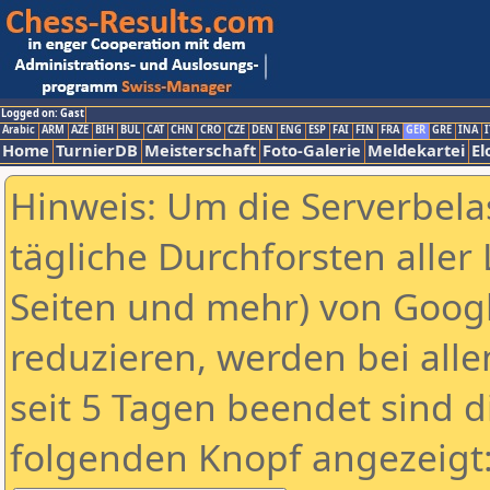
Logged on: Gast
Arabic
ARM
AZE
BIH
BUL
CAT
CHN
CRO
CZE
DEN
ENG
ESP
FAI
FIN
FRA
GER
GRE
INA
I
Home
TurnierDB
Meisterschaft
Foto-Galerie
Meldekartei
El
Hinweis: Um die Serverbela
tägliche Durchforsten aller 
Seiten und mehr) von Goog
reduzieren, werden bei alle
seit 5 Tagen beendet sind d
folgenden Knopf angezeigt