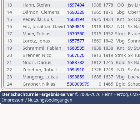
13
Hahn, Stefan
1697404
1988
1778
OÖ
Jsv Li
14
Dämon, Clemens
1690329
1965
1876
Sbg
Obern
15
Pedevilla, Luis
1663194
1925
1934
Knt
Sk Do
16
Fitz, Jonathan David
1689819
1918
1887
NÖ
Sk Ba
17
Maier, Tobias
1670360
1915
1952
Stmk
Fraue
18
Loretz, Jonas
1657577
1869
1842
Vbg
Sonn
19
Schramml, Fabian
1660535
1838
1838
Knt
Sv St
20
Brenner, Nico
1667670
1813
1819
Stmk
Sk Tu
21
Noori, Darius
1688782
1812
1745
Bgld
Sk Ra
22
Zehetner, Robert
1694910
1726
1748
NÖ
Sv Am
23
Mangeng, Lukas
1693859
1688
1637
Vbg
Loch
24
Grabner, Niklas
530009979
0
1465
Bgld
Schac
Der Schachturnier-Ergebnis-Server
© 2006-2026 Heinz Herzog
, CMS
Impressum / Nutzungsbedingungen