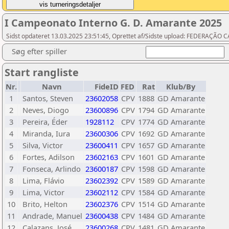
I Campeonato Interno G. D. Amarante 2025
Sidst opdateret 13.03.2025 23:51:45, Oprettet af/Sidste upload: FEDERAÇ
Søg efter spiller
Start rangliste
Nr.
Navn
FideID
FED
Rat
Klub/By
1
Santos, Steven
23602058
CPV
1888
GD Amarante
2
Neves, Diogo
23600896
CPV
1794
GD Amarante
3
Pereira, Éder
1928112
CPV
1774
GD Amarante
4
Miranda, Iura
23600306
CPV
1692
GD Amarante
5
Silva, Victor
23600411
CPV
1657
GD Amarante
6
Fortes, Adilson
23602163
CPV
1601
GD Amarante
7
Fonseca, Arlindo
23600187
CPV
1598
GD Amarante
8
Lima, Flávio
23602392
CPV
1589
GD Amarante
9
Lima, Victor
23602112
CPV
1584
GD Amarante
10
Brito, Helton
23602376
CPV
1514
GD Amarante
11
Andrade, Manuel
23600438
CPV
1484
GD Amarante
12
Calazans, José
23600268
CPV
1481
GD Amarante