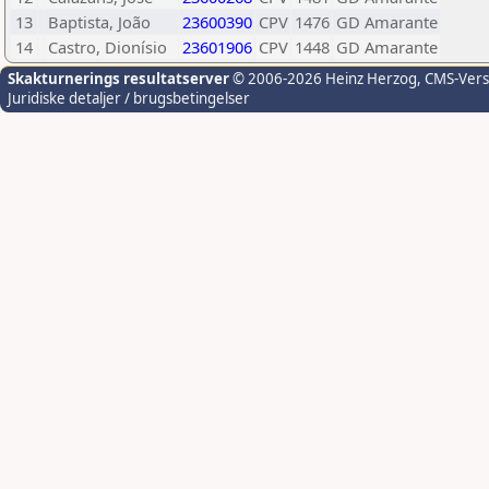
13
Baptista, João
23600390
CPV
1476
GD Amarante
14
Castro, Dionísio
23601906
CPV
1448
GD Amarante
Skakturnerings resultatserver
© 2006-2026 Heinz Herzog
, CMS-Ver
Juridiske detaljer / brugsbetingelser