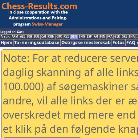
Logged on: Gast
Arabic
ARM
AZE
BIH
BUL
CAT
CHN
CRO
CZE
DEN
ENG
ESP
FAI
FIN
FRA
GER
GRE
INA
I
Hjem
Turneringsdatabase
Østrigske mesterskab
Fotos
FAQ 
Note: For at reducere serv
daglig skanning af alle link
100.000) af søgemaskiner 
andre, vil alle links der er 
overskredet med mere end to
et klik på den følgende kna