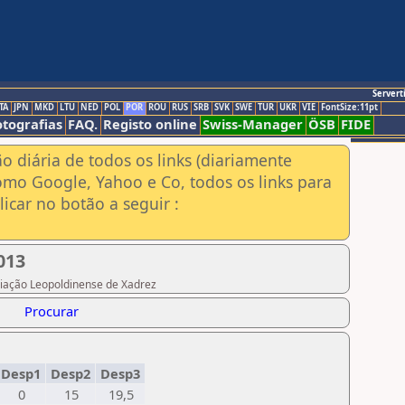
Servert
TA
JPN
MKD
LTU
NED
POL
POR
ROU
RUS
SRB
SVK
SWE
TUR
UKR
VIE
FontSize:11pt
otografias
FAQ.
Registo online
Swiss-Manager
ÖSB
FIDE
ão diária de todos os links (diariamente
omo Google, Yahoo e Co, todos os links para
icar no botão a seguir :
013
ociação Leopoldinense de Xadrez
Procurar
Desp1
Desp2
Desp3
0
15
19,5