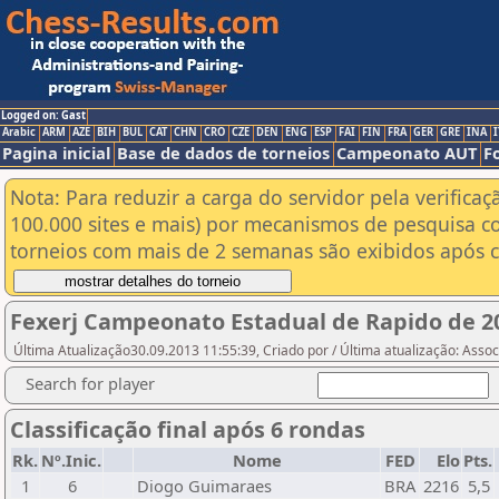
Logged on: Gast
Arabic
ARM
AZE
BIH
BUL
CAT
CHN
CRO
CZE
DEN
ENG
ESP
FAI
FIN
FRA
GER
GRE
INA
I
Pagina inicial
Base de dados de torneios
Campeonato AUT
F
Nota: Para reduzir a carga do servidor pela verificaç
100.000 sites e mais) por mecanismos de pesquisa c
torneios com mais de 2 semanas são exibidos após cl
Fexerj Campeonato Estadual de Rapido de 2
Última Atualização30.09.2013 11:55:39, Criado por / Última atualização: Ass
Search for player
Classificação final após 6 rondas
Rk.
Nº.Inic.
Nome
FED
Elo
Pts.
1
6
Diogo Guimaraes
BRA
2216
5,5