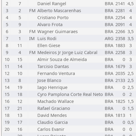
2
7
Daniel Rangel
BRA
2141
4,5
3
2
FM
Alberto Mascarenhas
BRA
2281
4
4
5
Cristiano Porto
BRA
2254
4
5
9
Alvaro Frota
BRA
2091
4
6
3
FM
Wagner Guimaraes
BRA
2266
3,5
7
1
IM
Luis Rodi
ARG
2358
3,5
8
11
Ellen Giese
BRA
1883
3
9
4
FM
Medeiros Jr Jorge Luiz Cabral
BRA
2258
3
10
15
Almir Souza de Almeida
BRA
0
3
11
14
Tarcisio Dantas
BRA
1679
3
12
10
Fernando Ventura
BRA
2035
2,5
13
8
Jose Blanco
BRA
2133
2,5
14
19
Iago Henrique
BRA
0
2,5
15
18
Cyro Pamplona Corte Real Neto
BRA
0
2
16
12
Machado Wallace
BRA
1825
1,5
17
21
Rafael Graciano
BRA
0
1,5
18
13
David Mendes
BRA
1813
1
19
17
Claudio Garcia
BRA
0
0,5
20
16
Carlos Evanir
BRA
0
0