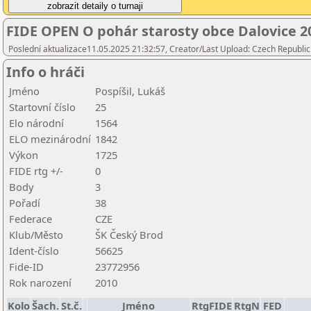
FIDE OPEN O pohár starosty obce Dalovice 2
Poslední aktualizace11.05.2025 21:32:57, Creator/Last Upload: Czech Republic
Info o hráči
Jméno
Pospíšil, Lukáš
Startovní číslo
25
Elo národní
1564
ELO mezinárodní
1842
Výkon
1725
FIDE rtg +/-
0
Body
3
Pořadí
38
Federace
CZE
Klub/Město
ŠK Český Brod
Ident-číslo
56625
Fide-ID
23772956
Rok narození
2010
Kolo
Šach.
St.č.
Jméno
RtgFIDE
RtgN
FED