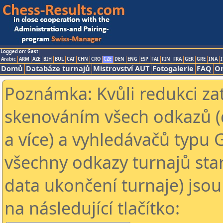
Logged on: Gast
Arabic
ARM
AZE
BIH
BUL
CAT
CHN
CRO
CZE
DEN
ENG
ESP
FAI
FIN
FRA
GER
GRE
INA
I
Domů
Databáze turnajů
Mistrovství AUT
Fotogalerie
FAQ
On
Poznámka: Kvůli redukci za
skenováním všech odkazů (
a více) a vyhledávačů typu 
všechny odkazy turnajů star
data ukončení turnaje) jsou
na následující tlačítko: