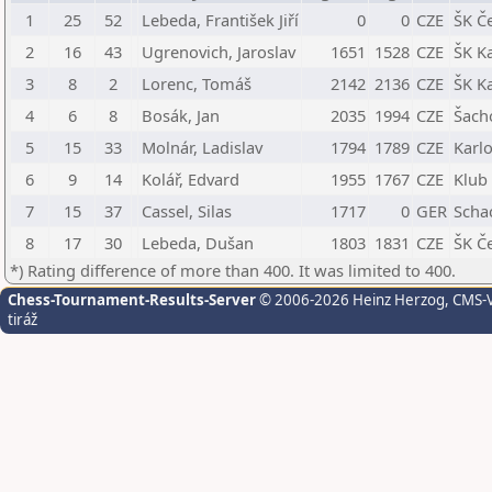
1
25
52
Lebeda, František Jiří
0
0
CZE
ŠK Č
2
16
43
Ugrenovich, Jaroslav
1651
1528
CZE
ŠK Ka
3
8
2
Lorenc, Tomáš
2142
2136
CZE
ŠK Ka
4
6
8
Bosák, Jan
2035
1994
CZE
Šacho
5
15
33
Molnár, Ladislav
1794
1789
CZE
Karlo
6
9
14
Kolář, Edvard
1955
1767
CZE
Klub 
7
15
37
Cassel, Silas
1717
0
GER
Scha
8
17
30
Lebeda, Dušan
1803
1831
CZE
ŠK Č
*) Rating difference of more than 400. It was limited to 400.
Chess-Tournament-Results-Server
© 2006-2026 Heinz Herzog
, CMS-
tiráž