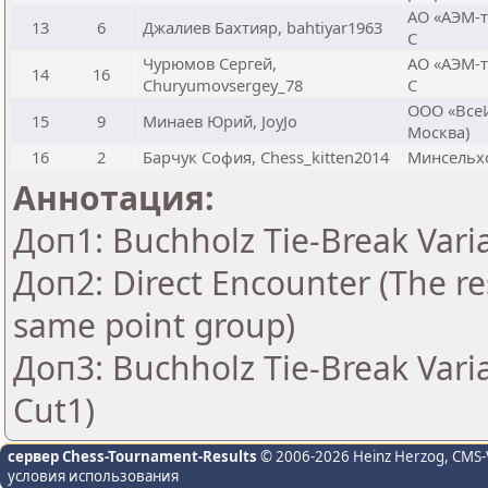
АО «АЭМ-т
13
6
Джалиев Бахтияр, bahtiyar1963
С
Чурюмов Сергей,
АО «АЭМ-т
14
16
Churyumovsergey_78
С
ООО «ВсеИ
15
9
Минаев Юрий, JoyJo
Москва)
16
2
Барчук София, Chess_kitten2014
Минсельхо
Аннотация:
Доп1: Buchholz Tie-Break Vari
Доп2: Direct Encounter (The res
same point group)
Доп3: Buchholz Tie-Break Vari
Cut1)
сервер Chess-Tournament-Results
© 2006-2026 Heinz Herzog
, CMS-
условия использования