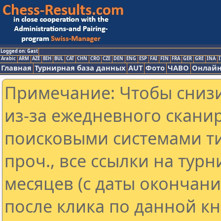
Logged on: Gast
Arabic
ARM
AZE
BIH
BUL
CAT
CHN
CRO
CZE
DEN
ENG
ESP
FAI
FIN
FRA
GER
GRE
INA
I
Главная
Турнирная база данных
AUT
Фото
ЧАВО
Онлайн
Примечание: Чтобы снизи
из-за ежедневного скани
поисковыми системами ти
проч., все ссылки на тур
месяцев (с даты окончан
после клика по данной кн