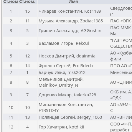
Ст.ном
Ст.ном.
Имя
Свердловс
1
15
Чикарев Константин, Kos1189
(г
2
11
Музыка Александр, Zodiac1985
ПАО «ОГК-2
ПАО ММК (
3
5
Гришин Александр, AGGrishin
Ма
"ГАЗПРОМ
4
3
Вахламов Игорь, Rekcul
ОБЩЕСТВ
АО «Кузба
5
12
Носков Дмитрий, ddainmial
фили
6
14
Фролов Сергей, Frol3decb
ППО АО «РК
7
1
Барчук Илья, msk2012
Минсельхо
Мельников Дмитрий,
8
8
АО «ЦНИИМ
Melnikov_Dmitry_N
ОКБ им. А
9
7
Доценко Макар, ta4erka228
«ОДК
Мишаненков Константин,
АО «АЭМ-т
10
10
F1RSTD4Y
С
11
13
Полянцев Сергей, sergey_1060
АО «ВНИИА
ООО «Ф-П
12
4
Гор Хачатрян, kotdikii
разработ