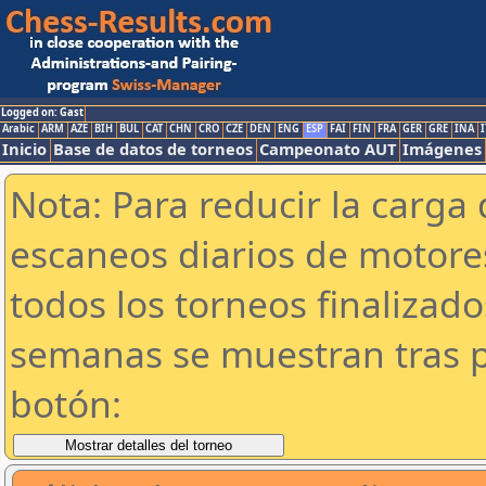
Logged on: Gast
Arabic
ARM
AZE
BIH
BUL
CAT
CHN
CRO
CZE
DEN
ENG
ESP
FAI
FIN
FRA
GER
GRE
INA
I
Inicio
Base de datos de torneos
Campeonato AUT
Imágenes
Nota: Para reducir la carga 
escaneos diarios de motor
todos los torneos finalizad
semanas se muestran tras p
botón: