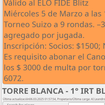
Válido al ELO FIDE Blitz
Miércoles 5 de Marzo a las
Torneo Suizo a 9 rondas. –
agregado por jugada.
Inscripción: Socios: $1500;
Es requisito abonar el Can
los $ 3000 de multa por to
6072.
TORRE BLANCA - 1° IRT B
Última actualización06.03.2025 01:57:54, Propietario/Última carga: AI Leand
Search for player