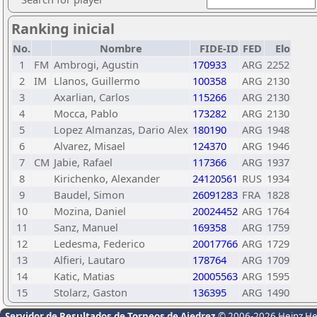
Ranking inicial
No.
Nombre
FIDE-ID
FED
Elo
1
FM
Ambrogi, Agustin
170933
ARG
2252
2
IM
Llanos, Guillermo
100358
ARG
2130
3
Axarlian, Carlos
115266
ARG
2130
4
Mocca, Pablo
173282
ARG
2130
5
Lopez Almanzas, Dario Alex
180190
ARG
1948
6
Alvarez, Misael
124370
ARG
1946
7
CM
Jabie, Rafael
117366
ARG
1937
8
Kirichenko, Alexander
24120561
RUS
1934
9
Baudel, Simon
26091283
FRA
1828
10
Mozina, Daniel
20024452
ARG
1764
11
Sanz, Manuel
169358
ARG
1759
12
Ledesma, Federico
20017766
ARG
1729
13
Alfieri, Lautaro
178764
ARG
1709
14
Katic, Matias
20005563
ARG
1595
15
Stolarz, Gaston
136395
ARG
1490
Servidor de Resultados de Torneos de Ajedrez
© 2006-2026 Heinz H