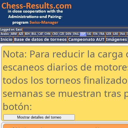
Logged on: Gast
Arabic
ARM
AZE
BIH
BUL
CAT
CHN
CRO
CZE
DEN
ENG
ESP
FAI
FIN
FRA
GER
GRE
INA
I
Inicio
Base de datos de torneos
Campeonato AUT
Imágenes
Nota: Para reducir la carga 
escaneos diarios de motor
todos los torneos finalizad
semanas se muestran tras p
botón: