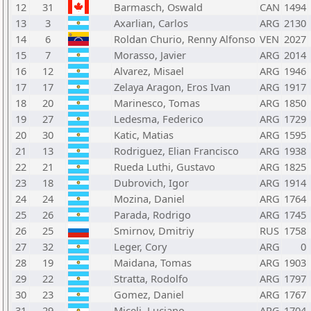
12
31
Barmasch, Oswald
CAN
1494
13
3
Axarlian, Carlos
ARG
2130
14
6
Roldan Churio, Renny Alfonso
VEN
2027
15
7
Morasso, Javier
ARG
2014
16
12
Alvarez, Misael
ARG
1946
17
17
Zelaya Aragon, Eros Ivan
ARG
1917
18
20
Marinesco, Tomas
ARG
1850
19
27
Ledesma, Federico
ARG
1729
20
30
Katic, Matias
ARG
1595
21
13
Rodriguez, Elian Francisco
ARG
1938
22
21
Rueda Luthi, Gustavo
ARG
1825
23
18
Dubrovich, Igor
ARG
1914
24
24
Mozina, Daniel
ARG
1764
25
26
Parada, Rodrigo
ARG
1745
26
25
Smirnov, Dmitriy
RUS
1758
27
32
Leger, Cory
ARG
0
28
19
Maidana, Tomas
ARG
1903
29
22
Stratta, Rodolfo
ARG
1797
30
23
Gomez, Daniel
ARG
1767
31
29
Miceli, Luciano
ARG
1704