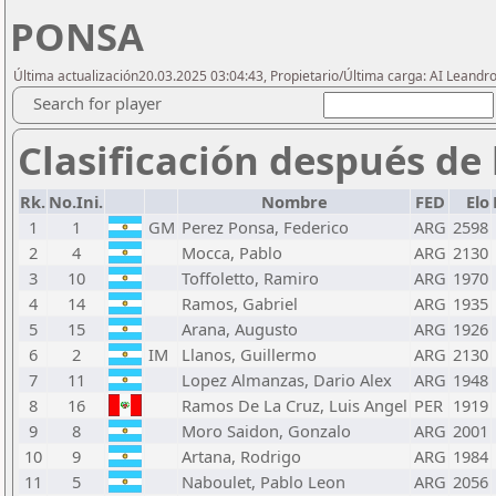
PONSA
Última actualización20.03.2025 03:04:43, Propietario/Última carga: AI Leand
Search for player
Clasificación después de 
Rk.
No.Ini.
Nombre
FED
Elo
1
1
GM
Perez Ponsa, Federico
ARG
2598
2
4
Mocca, Pablo
ARG
2130
3
10
Toffoletto, Ramiro
ARG
1970
4
14
Ramos, Gabriel
ARG
1935
5
15
Arana, Augusto
ARG
1926
6
2
IM
Llanos, Guillermo
ARG
2130
7
11
Lopez Almanzas, Dario Alex
ARG
1948
8
16
Ramos De La Cruz, Luis Angel
PER
1919
9
8
Moro Saidon, Gonzalo
ARG
2001
10
9
Artana, Rodrigo
ARG
1984
11
5
Naboulet, Pablo Leon
ARG
2056