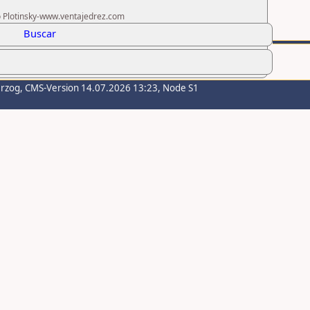
ro Plotinsky-www.ventajedrez.com
Buscar
erzog
, CMS-Version 14.07.2026 13:23, Node S1