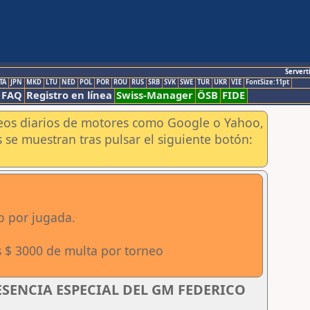
Servert
TA
JPN
MKD
LTU
NED
POL
POR
ROU
RUS
SRB
SVK
SWE
TUR
UKR
VIE
FontSize:11pt
FAQ
Registro en línea
Swiss-Manager
ÖSB
FIDE
aneos diarios de motores como Google o Yahoo,
 se muestran tras pulsar el siguiente botón:
o por jugada.
s $ 3000 de multa por torneo
RESENCIA ESPECIAL DEL GM FEDERICO