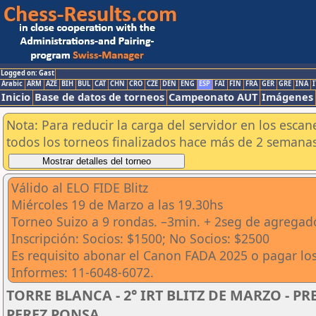
Logged on: Gast
Arabic
ARM
AZE
BIH
BUL
CAT
CHN
CRO
CZE
DEN
ENG
ESP
FAI
FIN
FRA
GER
GRE
INA
I
Inicio
Base de datos de torneos
Campeonato AUT
Imágenes
Nota: Para reducir la carga del servidor en los esc
todos los torneos finalizados hace más de 2 semanas
Válido al ELO FIDE Blitz
Miércoles 19 de Marzo a las 19.30hs
Torneo Suizo a 9 rondas. –3min. + 2seg de agregad
Inscripción: Socios: $1500; No Socios: $2500
Es requisito abonar el Canon FADA 2025 o pagar lo
Informes: 11-6048-6072.
TORRE BLANCA - 2° IRT BLITZ DE MARZO - P
PEREZ PONSA