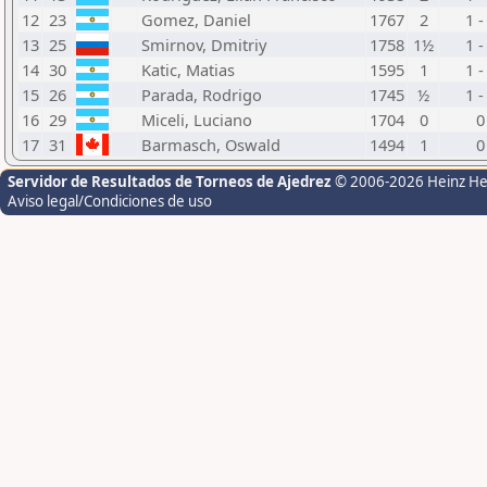
12
23
Gomez, Daniel
1767
2
1 -
13
25
Smirnov, Dmitriy
1758
1½
1 -
14
30
Katic, Matias
1595
1
1 -
15
26
Parada, Rodrigo
1745
½
1 -
16
29
Miceli, Luciano
1704
0
0
17
31
Barmasch, Oswald
1494
1
0
Servidor de Resultados de Torneos de Ajedrez
© 2006-2026 Heinz H
Aviso legal/Condiciones de uso