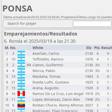
PONSA
Última actualización20.03.2025 03:04:43, Propietario/Última carga: AI Leand
Search for player
Emparejamientos/Resultados
6. Ronda el 2025/03/19 a las 21.30
M.
No.
White
Elo
Pts.
Resul
1
3
Axarlian, Carlos
2130
4
0 -
2
10
Toffoletto, Ramiro
1970
4
1 -
3
2
IM
Llanos, Guillermo
2130
3½
1 -
4
4
Mocca, Pablo
2130
3½
½ -
5
19
Maidana, Tomas
1903
3
0 -
6
21
Rueda Luthi, Gustavo
1825
3
1 -
7
15
Arana, Augusto
1926
3
0 -
8
16
Ramos De La Cruz, Luis Angel
1919
2½
1 -
9
11
Lopez Almanzas, Dario Alex
1948
2½
1 -
10
6
Roldan Churio, Renny Alfonso
2027
2
0 -
11
13
Rodriguez, Elian Francisco
1938
2
1 -