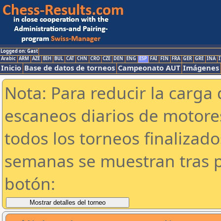
Logged on: Gast
Arabic
ARM
AZE
BIH
BUL
CAT
CHN
CRO
CZE
DEN
ENG
ESP
FAI
FIN
FRA
GER
GRE
INA
I
Inicio
Base de datos de torneos
Campeonato AUT
Imágenes
Nota: Para reducir la carga 
escaneos diarios de motor
todos los torneos finalizad
semanas se muestran tras p
botón: