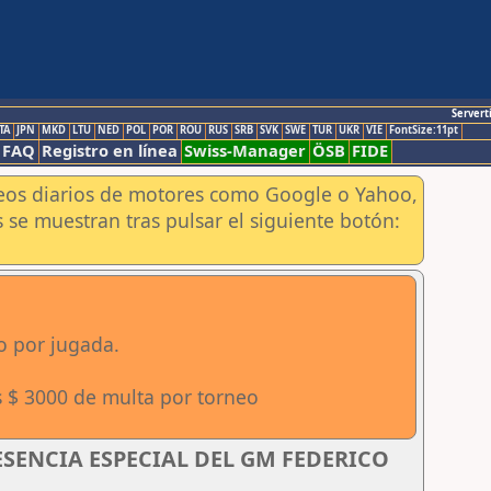
Servert
TA
JPN
MKD
LTU
NED
POL
POR
ROU
RUS
SRB
SVK
SWE
TUR
UKR
VIE
FontSize:11pt
FAQ
Registro en línea
Swiss-Manager
ÖSB
FIDE
aneos diarios de motores como Google o Yahoo,
 se muestran tras pulsar el siguiente botón:
o por jugada.
s $ 3000 de multa por torneo
RESENCIA ESPECIAL DEL GM FEDERICO