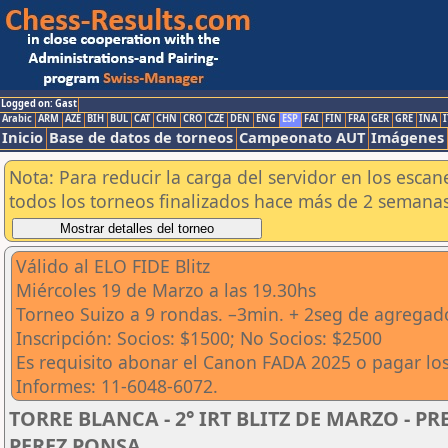
Logged on: Gast
Arabic
ARM
AZE
BIH
BUL
CAT
CHN
CRO
CZE
DEN
ENG
ESP
FAI
FIN
FRA
GER
GRE
INA
I
Inicio
Base de datos de torneos
Campeonato AUT
Imágenes
Nota: Para reducir la carga del servidor en los esc
todos los torneos finalizados hace más de 2 semanas
Válido al ELO FIDE Blitz
Miércoles 19 de Marzo a las 19.30hs
Torneo Suizo a 9 rondas. –3min. + 2seg de agregad
Inscripción: Socios: $1500; No Socios: $2500
Es requisito abonar el Canon FADA 2025 o pagar lo
Informes: 11-6048-6072.
TORRE BLANCA - 2° IRT BLITZ DE MARZO - P
PEREZ PONSA