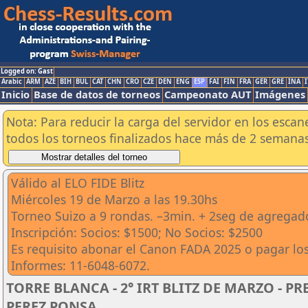
Logged on: Gast
Arabic
ARM
AZE
BIH
BUL
CAT
CHN
CRO
CZE
DEN
ENG
ESP
FAI
FIN
FRA
GER
GRE
INA
I
Inicio
Base de datos de torneos
Campeonato AUT
Imágenes
Nota: Para reducir la carga del servidor en los esc
todos los torneos finalizados hace más de 2 semanas
Válido al ELO FIDE Blitz
Miércoles 19 de Marzo a las 19.30hs
Torneo Suizo a 9 rondas. –3min. + 2seg de agregad
Inscripción: Socios: $1500; No Socios: $2500
Es requisito abonar el Canon FADA 2025 o pagar lo
Informes: 11-6048-6072.
TORRE BLANCA - 2° IRT BLITZ DE MARZO - P
PEREZ PONSA