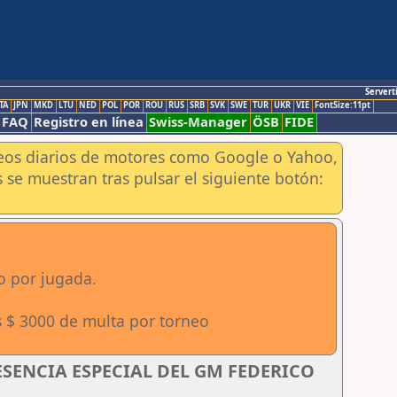
Servert
TA
JPN
MKD
LTU
NED
POL
POR
ROU
RUS
SRB
SVK
SWE
TUR
UKR
VIE
FontSize:11pt
FAQ
Registro en línea
Swiss-Manager
ÖSB
FIDE
aneos diarios de motores como Google o Yahoo,
 se muestran tras pulsar el siguiente botón:
o por jugada.
s $ 3000 de multa por torneo
RESENCIA ESPECIAL DEL GM FEDERICO