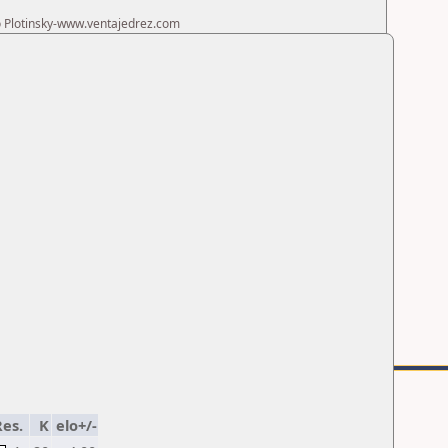
ro Plotinsky-www.ventajedrez.com
Res.
K
elo+/-