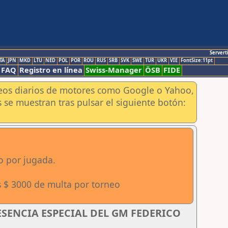
Servert
TA
JPN
MKD
LTU
NED
POL
POR
ROU
RUS
SRB
SVK
SWE
TUR
UKR
VIE
FontSize:11pt
FAQ
Registro en línea
Swiss-Manager
ÖSB
FIDE
aneos diarios de motores como Google o Yahoo,
 se muestran tras pulsar el siguiente botón:
o por jugada.
s $ 3000 de multa por torneo
RESENCIA ESPECIAL DEL GM FEDERICO