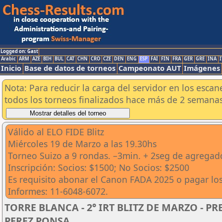
Logged on: Gast
Arabic
ARM
AZE
BIH
BUL
CAT
CHN
CRO
CZE
DEN
ENG
ESP
FAI
FIN
FRA
GER
GRE
INA
I
Inicio
Base de datos de torneos
Campeonato AUT
Imágenes
Nota: Para reducir la carga del servidor en los esc
todos los torneos finalizados hace más de 2 semanas
Válido al ELO FIDE Blitz
Miércoles 19 de Marzo a las 19.30hs
Torneo Suizo a 9 rondas. –3min. + 2seg de agregad
Inscripción: Socios: $1500; No Socios: $2500
Es requisito abonar el Canon FADA 2025 o pagar lo
Informes: 11-6048-6072.
TORRE BLANCA - 2° IRT BLITZ DE MARZO - P
PEREZ PONSA