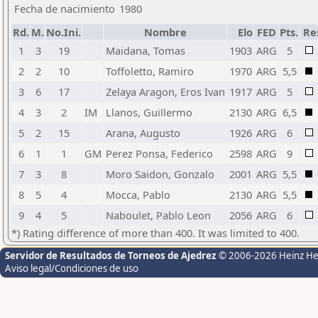
Fecha de nacimiento
1980
Rd.
M.
No.Ini.
Nombre
Elo
FED
Pts.
Re
1
3
19
Maidana, Tomas
1903
ARG
5
2
2
10
Toffoletto, Ramiro
1970
ARG
5,5
3
6
17
Zelaya Aragon, Eros Ivan
1917
ARG
5
4
3
2
IM
Llanos, Guillermo
2130
ARG
6,5
5
2
15
Arana, Augusto
1926
ARG
6
6
1
1
GM
Perez Ponsa, Federico
2598
ARG
9
7
3
8
Moro Saidon, Gonzalo
2001
ARG
5,5
8
5
4
Mocca, Pablo
2130
ARG
5,5
9
4
5
Naboulet, Pablo Leon
2056
ARG
6
*) Rating difference of more than 400. It was limited to 400.
Servidor de Resultados de Torneos de Ajedrez
© 2006-2026 Heinz H
Aviso legal/Condiciones de uso