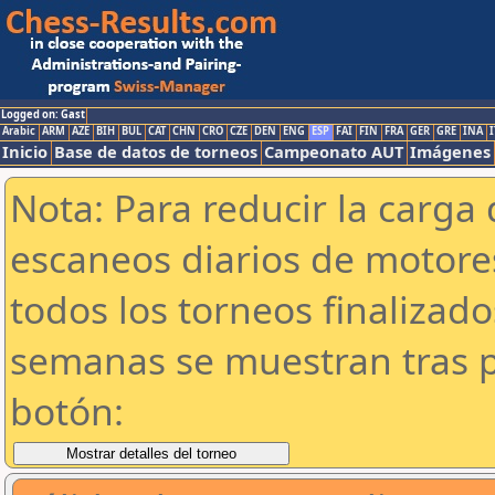
Logged on: Gast
Arabic
ARM
AZE
BIH
BUL
CAT
CHN
CRO
CZE
DEN
ENG
ESP
FAI
FIN
FRA
GER
GRE
INA
I
Inicio
Base de datos de torneos
Campeonato AUT
Imágenes
Nota: Para reducir la carga 
escaneos diarios de motor
todos los torneos finalizad
semanas se muestran tras p
botón: