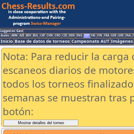
Logged on: Gast
Arabic
ARM
AZE
BIH
BUL
CAT
CHN
CRO
CZE
DEN
ENG
ESP
FAI
FIN
FRA
GER
GRE
INA
I
Inicio
Base de datos de torneos
Campeonato AUT
Imágenes
Nota: Para reducir la carga 
escaneos diarios de motor
todos los torneos finalizad
semanas se muestran tras p
botón: