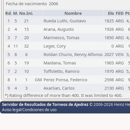
Fecha de nacimiento
2006
Rd.
M.
No.Ini.
Nombre
Elo
FED
Pt
1
5
21
Rueda Luthi, Gustavo
1825
ARG
4,
2
4
15
Arana, Augusto
1926
ARG
3
7
20
Marinesco, Tomas
1850
ARG
4,
4
11
32
Leger, Cory
0
ARG
5
8
6
Roldan Churio, Renny Alfonso
2027
VEN
3,
6
5
19
Maidana, Tomas
1903
ARG
7
2
10
Toffoletto, Ramiro
1970
ARG
5,
8
1
1
GM
Perez Ponsa, Federico
2598
ARG
9
4
3
Axarlian, Carlos
2130
ARG
*) Rating difference of more than 400. It was limited to 400.
Servidor de Resultados de Torneos de Ajedrez
© 2006-2026 Heinz H
Aviso legal/Condiciones de uso