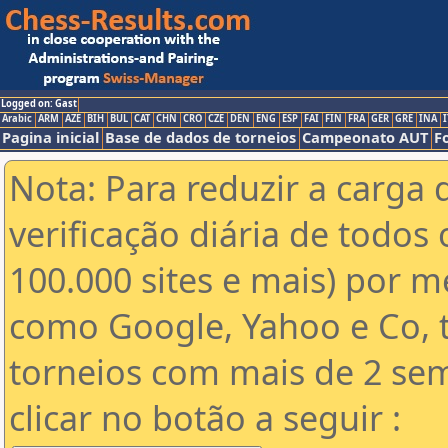
Logged on: Gast
Arabic
ARM
AZE
BIH
BUL
CAT
CHN
CRO
CZE
DEN
ENG
ESP
FAI
FIN
FRA
GER
GRE
INA
I
Pagina inicial
Base de dados de torneios
Campeonato AUT
F
Nota: Para reduzir a carga 
verificação diária de todos 
100.000 sites e mais) por 
como Google, Yahoo e Co, t
torneios com mais de 2 se
clicar no botão a seguir :