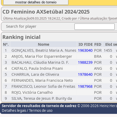
CD Feminino AXSetúbal 2024/2025
Última Atualização09.03.2025 18:24:22, Criado por / Última atualização: fpxse
Search for player
Ranking inicial
Nº.
Nome
ID FIDE
FED
EloI
s
1
GONÇALVES, Beatriz Maria A. Nunes
1963040
POR
1455
2
ANJOS, Maria Flor Esparrenberger
BRA
0
3
BACALHAU, Cláudia Marina D. F.
1988239
POR
0
4
CAIFALO, Paula Indina Pisani
ANG
0
5
CHARRUA, Lara de Oliveira
1978640
POR
0
6
FERNANDES, Maria Francisca Neto
POR
0
7
FRANCISCO, Leonor Sofia de Freitas
1987968
POR
0
8
ROJO, Victória Carvalho
POR
0
9
SILVA, Teresa de Jesus P. Burity da
POR
0
Servidor de resultados de torneio de xadrez
© 2006-2026 Heinz Her
Detalhes legais / Termos de uso