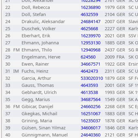
21
Doll, Alexander
16228294
2161
GER
SC 
22
Doll, Rebecca
16236890
1979
GER
SC 
23
Doll, Stefan
4632559
2104
GER
SC 
24
Drakulic, Aleksandar
24684147
2007
GER
Slav
25
Duschek, Volker
4625668
2227
GER
Karl
26
Eberhart, Erik
16239970
2021
GER
SSV 
27
Ehmann, Johanna
12953130
1885
GER
SK O
28
FM
Ehmann, Thilo
12940968
2437
GER
SG R
29
Engelmann, Herve
624560
2009
FRA
SK O
30
Ewen, Rainer
34667571
1922
GER
Ersi
31
IM
Fuchs, Heinz
4642473
2311
GER
SC 
32
Garcia, Arthur
533020310
1879
GER
SF F
33
Gauss, Thomas
4643593
2001
GER
SF 1
34
Gebhardt, Ulrich
4613538
1993
GER
SK 1
35
Gegg, Marius
34687564
1549
GER
SK A
36
FM
Gibicar, Danijel
24660256
2268
GER
SC E
37
Gkegkas, Michail
16251067
1883
GER
SC H
38
Grining, Maria
16235037
1878
GER
Karl
39
Gülsen, Sinan Yilmaz
34606017
1846
GER
Karl
40
Günnigmann, Manuel
24640360
2121
GER
SF H