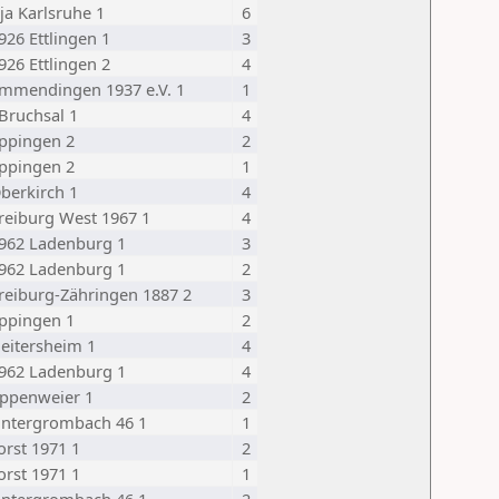
ija Karlsruhe 1
6
926 Ettlingen 1
3
926 Ettlingen 2
4
mmendingen 1937 e.V. 1
1
Bruchsal 1
4
ppingen 2
2
ppingen 2
1
berkirch 1
4
reiburg West 1967 1
4
962 Ladenburg 1
3
962 Ladenburg 1
2
reiburg-Zähringen 1887 2
3
ppingen 1
2
eitersheim 1
4
962 Ladenburg 1
4
ppenweier 1
2
Untergrombach 46 1
1
orst 1971 1
2
orst 1971 1
1