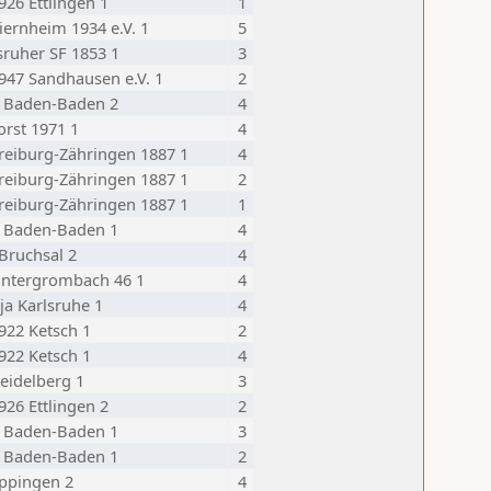
926 Ettlingen 1
1
iernheim 1934 e.V. 1
5
sruher SF 1853 1
3
947 Sandhausen e.V. 1
2
 Baden-Baden 2
4
orst 1971 1
4
reiburg-Zähringen 1887 1
4
reiburg-Zähringen 1887 1
2
reiburg-Zähringen 1887 1
1
 Baden-Baden 1
4
Bruchsal 2
4
Untergrombach 46 1
4
ija Karlsruhe 1
4
922 Ketsch 1
2
922 Ketsch 1
4
eidelberg 1
3
926 Ettlingen 2
2
 Baden-Baden 1
3
 Baden-Baden 1
2
ppingen 2
4