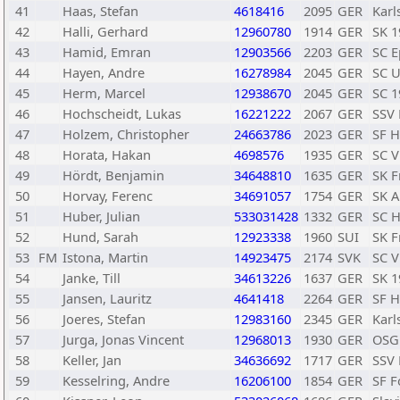
41
Haas, Stefan
4618416
2095
GER
Karl
42
Halli, Gerhard
12960780
1914
GER
SK 1
43
Hamid, Emran
12903566
2203
GER
SC E
44
Hayen, Andre
16278984
2045
GER
SC 
45
Herm, Marcel
12938670
2045
GER
SC 1
46
Hochscheidt, Lukas
16221222
2067
GER
SSV 
47
Holzem, Christopher
24663786
2023
GER
SF H
48
Horata, Hakan
4698576
1935
GER
SC V
49
Hördt, Benjamin
34648810
1635
GER
SK F
50
Horvay, Ferenc
34691057
1754
GER
SK A
51
Huber, Julian
533031428
1332
GER
SC H
52
Hund, Sarah
12923338
1960
SUI
SK F
53
FM
Istona, Martin
14923475
2174
SVK
SC V
54
Janke, Till
34613226
1637
GER
SK 1
55
Jansen, Lauritz
4641418
2264
GER
SF H
56
Joeres, Stefan
12983160
2345
GER
Karl
57
Jurga, Jonas Vincent
12968013
1930
GER
OSG
58
Keller, Jan
34636692
1717
GER
SSV 
59
Kesselring, Andre
16206100
1854
GER
SF F