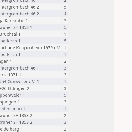
Untergrombach 46 1
2
Untergrombach 46 2
5
Untergrombach 46 2
4
ija Karlsruhe 1
3
sruher SF 1853 1
5
Bruchsal 1
1
berkirch 1
5
ochade Kuppenheim 1979 e.V.
1
berkirch 1
1
ngen 1
2
Untergrombach 46 1
3
orst 1971 1
3
954 Conweiler e.V. 1
1
926 Ettlingen 2
3
ppenweier 1
5
ppingen 1
3
eitersheim 1
1
sruher SF 1853 2
2
sruher SF 1853 2
3
eidelberg 1
2