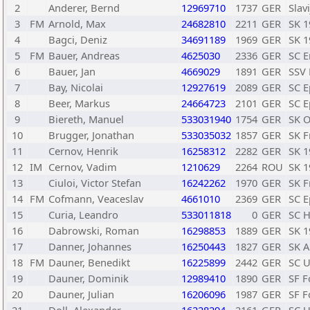
2
Anderer, Bernd
12969710
1737
GER
Slav
3
FM
Arnold, Max
24682810
2211
GER
SK 1
4
Bagci, Deniz
34691189
1969
GER
SK 1
5
FM
Bauer, Andreas
4625030
2336
GER
SC E
6
Bauer, Jan
4669029
1891
GER
SSV 
7
Bay, Nicolai
12927619
2089
GER
SC E
8
Beer, Markus
24664723
2101
GER
SC E
9
Biereth, Manuel
533031940
1754
GER
SK O
10
Brugger, Jonathan
533035032
1857
GER
SK F
11
Cernov, Henrik
16258312
2282
GER
SK 1
12
IM
Cernov, Vadim
1210629
2264
ROU
SK 1
13
Ciuloi, Victor Stefan
16242262
1970
GER
SK F
14
FM
Cofmann, Veaceslav
4661010
2369
GER
SC E
15
Curia, Leandro
533011818
0
GER
SC H
16
Dabrowski, Roman
16298853
1889
GER
SK 1
17
Danner, Johannes
16250443
1827
GER
SK A
18
FM
Dauner, Benedikt
16225899
2442
GER
SC 
19
Dauner, Dominik
12989410
1890
GER
SF F
20
Dauner, Julian
16206096
1987
GER
SF F