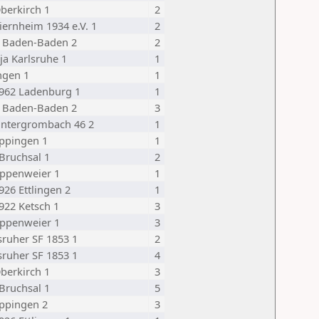
berkirch 1
2
iernheim 1934 e.V. 1
2
 Baden-Baden 2
2
ija Karlsruhe 1
1
ngen 1
1
962 Ladenburg 1
1
 Baden-Baden 2
3
Untergrombach 46 2
1
ppingen 1
1
Bruchsal 1
2
ppenweier 1
1
926 Ettlingen 2
1
922 Ketsch 1
3
ppenweier 1
3
sruher SF 1853 1
2
sruher SF 1853 1
4
berkirch 1
3
Bruchsal 1
5
ppingen 2
3