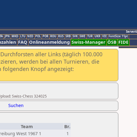
Servert
TA
JPN
MKD
LTU
NED
POL
POR
ROU
RUS
SRB
SVK
SWE
TUR
UKR
VIE
FontSize:11pt
ozahlen
FAQ
Onlineanmeldung
Swiss-Manager
ÖSB
FIDE
urchforsten aller Links (täglich 100.000
ieren, werden bei allen Turnieren, die
ch folgenden Knopf angezeigt:
r Upload: Swiss-Chess 324025
Suchen
Team
Br.
reiburg West 1967 1
1