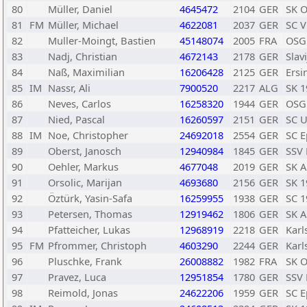
80
Müller, Daniel
4645472
2104
GER
SK O
81
FM
Müller, Michael
4622081
2037
GER
SC V
82
Muller-Moingt, Bastien
45148074
2005
FRA
OSG
83
Nadj, Christian
4672143
2178
GER
Slav
84
Naß, Maximilian
16206428
2125
GER
Ersi
85
IM
Nassr, Ali
7900520
2217
ALG
SK 1
86
Neves, Carlos
16258320
1944
GER
OSG
87
Nied, Pascal
16260597
2151
GER
SC 
88
IM
Noe, Christopher
24692018
2554
GER
SC E
89
Oberst, Janosch
12940984
1845
GER
SSV 
90
Oehler, Markus
4677048
2019
GER
SK A
91
Orsolic, Marijan
4693680
2156
GER
SK 1
92
Öztürk, Yasin-Safa
16259955
1938
GER
SC 1
93
Petersen, Thomas
12919462
1806
GER
SK A
94
Pfatteicher, Lukas
12968919
2218
GER
Karl
95
FM
Pfrommer, Christoph
4603290
2244
GER
Karl
96
Pluschke, Frank
26008882
1982
FRA
SK O
97
Pravez, Luca
12951854
1780
GER
SSV 
98
Reimold, Jonas
24622206
1959
GER
SC E