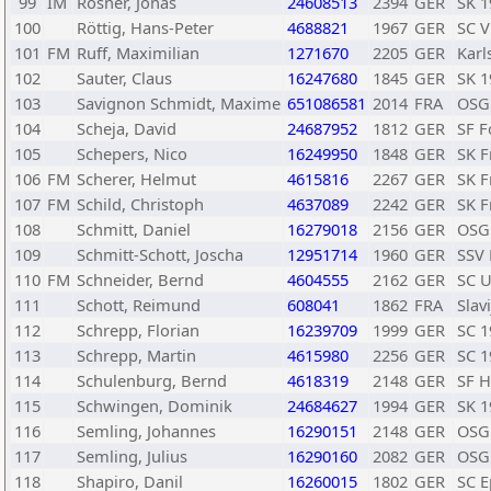
99
IM
Rosner, Jonas
24608513
2394
GER
SK 1
100
Röttig, Hans-Peter
4688821
1967
GER
SC V
101
FM
Ruff, Maximilian
1271670
2205
GER
Karl
102
Sauter, Claus
16247680
1845
GER
SK 1
103
Savignon Schmidt, Maxime
651086581
2014
FRA
OSG
104
Scheja, David
24687952
1812
GER
SF F
105
Schepers, Nico
16249950
1848
GER
SK F
106
FM
Scherer, Helmut
4615816
2267
GER
SK F
107
FM
Schild, Christoph
4637089
2242
GER
SK F
108
Schmitt, Daniel
16279018
2156
GER
OSG
109
Schmitt-Schott, Joscha
12951714
1960
GER
SSV 
110
FM
Schneider, Bernd
4604555
2162
GER
SC 
111
Schott, Reimund
608041
1862
FRA
Slav
112
Schrepp, Florian
16239709
1999
GER
SC 1
113
Schrepp, Martin
4615980
2256
GER
SC 1
114
Schulenburg, Bernd
4618319
2148
GER
SF H
115
Schwingen, Dominik
24684627
1994
GER
SK 1
116
Semling, Johannes
16290151
2148
GER
OSG
117
Semling, Julius
16290160
2082
GER
OSG
118
Shapiro, Danil
16260015
1802
GER
SC E