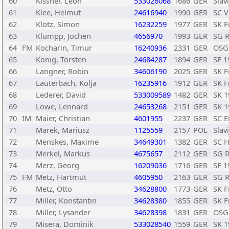
60
Kissner, Leon
533026068
1686
GER
Slav
61
Klee, Helmut
24616940
1990
GER
SC V
62
Klotz, Simon
16232259
1977
GER
SK F
63
Klumpp, Jochen
4656970
1993
GER
SG R
64
FM
Kocharin, Timur
16240936
2331
GER
OSG
65
König, Torsten
24684287
1894
GER
SF 1
66
Langner, Robin
34606190
2025
GER
SK F
67
Lauterbach, Kolja
16235916
1912
GER
SK F
68
Lederer, David
533009589
1482
GER
SK 1
69
Löwe, Lennard
24653268
2151
GER
SK 1
70
IM
Maier, Christian
4601955
2237
GER
SC E
71
Marek, Mariusz
1125559
2157
POL
Slav
72
Menskes, Maxime
34649301
1382
GER
SC H
73
Merkel, Markus
4675657
2112
GER
SG R
74
Merz, Georg
16209036
1716
GER
SF 1
75
FM
Metz, Hartmut
4605950
2163
GER
SG R
76
Metz, Otto
34628800
1773
GER
SK F
77
Miller, Konstantin
34628380
1855
GER
SK F
78
Miller, Lysander
34628398
1831
GER
OSG
79
Misera, Dominik
533028540
1559
GER
SK 1