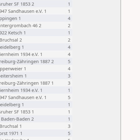
sruher SF 1853 2
1
947 Sandhausen e.V. 1
1
ppingen 1
4
Untergrombach 46 2
2
922 Ketsch 1
1
Bruchsal 2
2
eidelberg 1
4
iernheim 1934 e.V. 1
4
reiburg-Zähringen 1887 2
5
ppenweier 1
4
eitersheim 1
3
reiburg-Zähringen 1887 1
3
iernheim 1934 e.V. 1
1
947 Sandhausen e.V. 1
5
eidelberg 1
1
sruher SF 1853 1
1
 Baden-Baden 2
1
Bruchsal 1
3
orst 1971 1
5