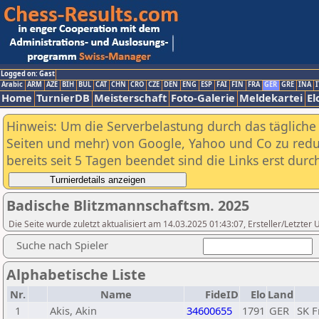
Logged on: Gast
Arabic
ARM
AZE
BIH
BUL
CAT
CHN
CRO
CZE
DEN
ENG
ESP
FAI
FIN
FRA
GER
GRE
INA
I
Home
TurnierDB
Meisterschaft
Foto-Galerie
Meldekartei
El
Hinweis: Um die Serverbelastung durch das tägliche D
Seiten und mehr) von Google, Yahoo und Co zu reduz
bereits seit 5 Tagen beendet sind die Links erst dur
Badische Blitzmannschaftsm. 2025
Die Seite wurde zuletzt aktualisiert am 14.03.2025 01:43:07, Ersteller/Letzte
Suche nach Spieler
Alphabetische Liste
Nr.
Name
FideID
Elo
Land
1
Akis, Akin
34600655
1791
GER
SK F