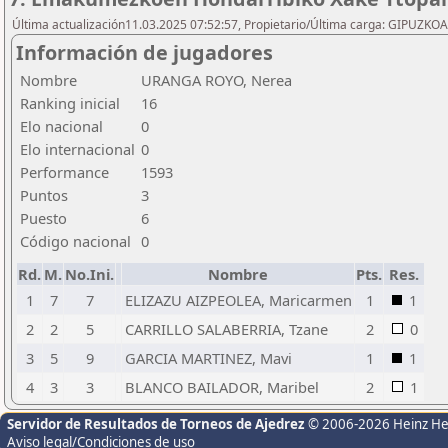
Última actualización11.03.2025 07:52:57, Propietario/Última carga: GIPU
Información de jugadores
Nombre
URANGA ROYO, Nerea
Ranking inicial
16
Elo nacional
0
Elo internacional
0
Performance
1593
Puntos
3
Puesto
6
Código nacional
0
Rd.
M.
No.Ini.
Nombre
Pts.
Res.
1
7
7
ELIZAZU AIZPEOLEA, Maricarmen
1
1
2
2
5
CARRILLO SALABERRIA, Tzane
2
0
3
5
9
GARCIA MARTINEZ, Mavi
1
1
4
3
3
BLANCO BAILADOR, Maribel
2
1
Servidor de Resultados de Torneos de Ajedrez
© 2006-2026 Heinz H
Aviso legal/Condiciones de uso