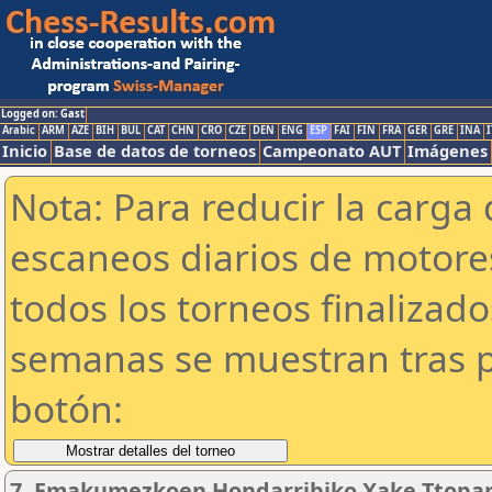
Logged on: Gast
Arabic
ARM
AZE
BIH
BUL
CAT
CHN
CRO
CZE
DEN
ENG
ESP
FAI
FIN
FRA
GER
GRE
INA
I
Inicio
Base de datos de torneos
Campeonato AUT
Imágenes
Nota: Para reducir la carga 
escaneos diarios de motor
todos los torneos finalizad
semanas se muestran tras p
botón:
7. Emakumezkoen Hondarribiko Xake Ttopa