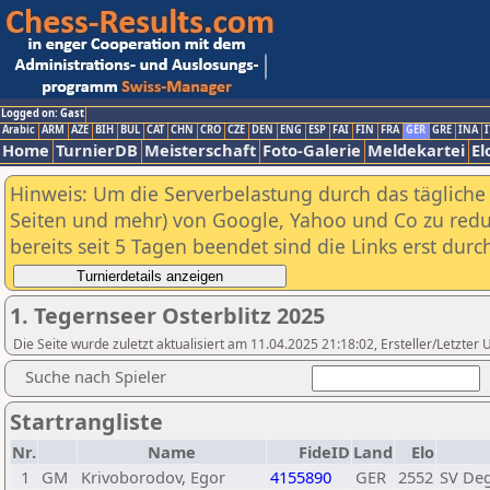
Logged on: Gast
Arabic
ARM
AZE
BIH
BUL
CAT
CHN
CRO
CZE
DEN
ENG
ESP
FAI
FIN
FRA
GER
GRE
INA
I
Home
TurnierDB
Meisterschaft
Foto-Galerie
Meldekartei
El
Hinweis: Um die Serverbelastung durch das tägliche D
Seiten und mehr) von Google, Yahoo und Co zu reduz
bereits seit 5 Tagen beendet sind die Links erst dur
1. Tegernseer Osterblitz 2025
Die Seite wurde zuletzt aktualisiert am 11.04.2025 21:18:02, Ersteller/Letzte
Suche nach Spieler
Startrangliste
Nr.
Name
FideID
Land
Elo
1
GM
Krivoborodov, Egor
4155890
GER
2552
SV De