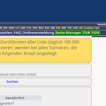
Servert
TA
JPN
MKD
LTU
NED
POL
POR
ROU
RUS
SRB
SVK
SWE
TUR
UKR
VIE
FontSize:11pt
ozahlen
FAQ
Onlineanmeldung
Swiss-Manager
ÖSB
FIDE
urchforsten aller Links (täglich 100.000
ieren, werden bei allen Turnieren, die
ch folgenden Knopf angezeigt:
r Upload: Swiss-Chess 324520
Suchen
Verein/Ort
ggendorf