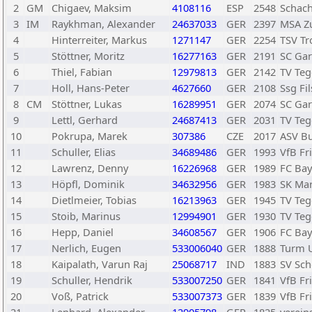
2
GM
Chigaev, Maksim
4108116
ESP
2548
Schach
3
IM
Raykhman, Alexander
24637033
GER
2397
MSA Zu
4
Hinterreiter, Markus
1271147
GER
2254
TSV Tr
5
Stöttner, Moritz
16277163
GER
2191
SC Gar
6
Thiel, Fabian
12979813
GER
2142
TV Teg
7
Holl, Hans-Peter
4627660
GER
2108
Ssg Fil
8
CM
Stöttner, Lukas
16289951
GER
2074
SC Gar
9
Lettl, Gerhard
24687413
GER
2031
TV Teg
10
Pokrupa, Marek
307386
CZE
2017
ASV Bu
11
Schuller, Elias
34689486
GER
1993
VfB Fr
12
Lawrenz, Denny
16226968
GER
1989
FC Bay
13
Höpfl, Dominik
34632956
GER
1983
SK Mar
14
Dietlmeier, Tobias
16213963
GER
1945
TV Teg
15
Stoib, Marinus
12994901
GER
1930
TV Teg
16
Hepp, Daniel
34608567
GER
1906
FC Bay
17
Nerlich, Eugen
533006040
GER
1888
Turm 
18
Kaipalath, Varun Raj
25068717
IND
1883
SV Sch
19
Schuller, Hendrik
533007250
GER
1841
VfB Fr
20
Voß, Patrick
533007373
GER
1839
VfB Fr