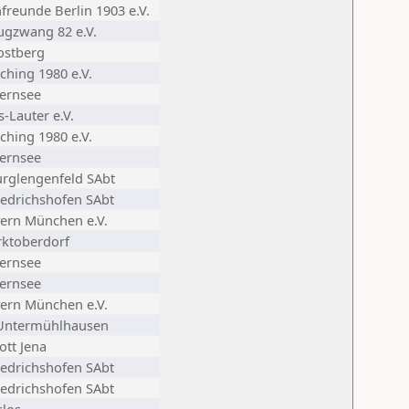
freunde Berlin 1903 e.V.
gzwang 82 e.V.
ostberg
ching 1980 e.V.
ernsee
s-Lauter e.V.
ching 1980 e.V.
ernsee
rglengenfeld SAbt
iedrichshofen SAbt
ern München e.V.
ktoberdorf
ernsee
ernsee
ern München e.V.
Untermühlhausen
ott Jena
iedrichshofen SAbt
iedrichshofen SAbt