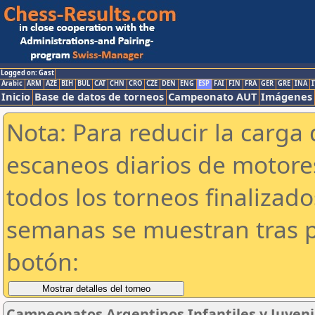
Logged on: Gast
Arabic
ARM
AZE
BIH
BUL
CAT
CHN
CRO
CZE
DEN
ENG
ESP
FAI
FIN
FRA
GER
GRE
INA
I
Inicio
Base de datos de torneos
Campeonato AUT
Imágenes
Nota: Para reducir la carga 
escaneos diarios de motor
todos los torneos finalizad
semanas se muestran tras p
botón:
Campeonatos Argentinos Infantiles y Juveni