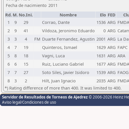
Fecha de nacimiento
2011
Rd.
M.
No.Ini.
Nombre
Elo
FED
Cl
1
9
29
Corrao, Dante
1536
ARG
FMD
2
9
41
Vildoza, Jeronimo Eduardo
0
ARG
Catam
3
3
4
FM
Duarte Fernandez, Agustin
2001
ARG
La D
4
7
19
Quinteros, Ismael
1629
ARG
FAPC
5
8
18
Vagni, Luca
1631
ARG
ARA
6
6
15
Ruiz, Luciano Gabriel
1677
ARG
FMD
7
7
27
Soto Siles, Javier Isidoro
1539
ARG
FAOG
8
3
2
Hilt, Juan Ignacio
2035
ARG
FMD
*) Rating difference of more than 400. It was limited to 400.
Servidor de Resultados de Torneos de Ajedrez
© 2006-2026 Heinz H
Aviso legal/Condiciones de uso