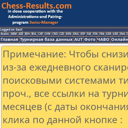
Logged on: Gast
Arabic
ARM
AZE
BIH
BUL
CAT
CHN
CRO
CZE
DEN
ENG
ESP
FAI
FIN
FRA
GER
GRE
INA
I
Главная
Турнирная база данных
AUT
Фото
ЧАВО
Онлайн
Примечание: Чтобы снизит
из-за ежедневного сканир
поисковыми системами ти
проч., все ссылки на тур
месяцев (с даты окончани
клика по данной кнопке :