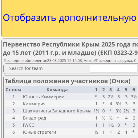
Отобразить дополнительну
Первенство Республики Крым 2025 года 
до 15 лет (2011 г.р. и младше) (ЕКП 0323-2-9
Последнее обновление23.03.2025 12:15:03, Автор/Последняя загрузка: Cr
Search for team
Таблица положения участников (Очки)
Ст.ном
Команда
1
2
3
4
5
6
1
Юность Киммерии
*
3
2½
3
3
3½
2
Киммерия
1
*
4
3½
3
3
3
Шахматисты Западного Крыма
1½
0
*
3½
2½
3
4
Владоград
1
½
½
*
4
2
5
IWCC
1
1
1½
0
*
3
6
Юные стратеги
½
1
1
2
1
*