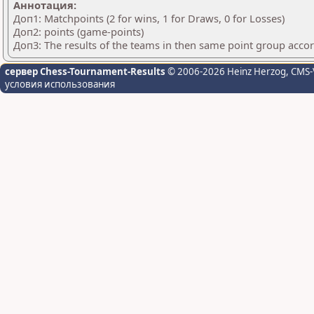
Аннотация:
Доп1: Matchpoints (2 for wins, 1 for Draws, 0 for Losses)
Доп2: points (game-points)
Доп3: The results of the teams in then same point group acco
сервер Chess-Tournament-Results
© 2006-2026 Heinz Herzog
, CMS-
условия использования