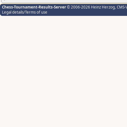
Chess-Tournament-Results-Server
© 2006-2026 Heinz Herzog
, CMS-
Legal details/Terms of use