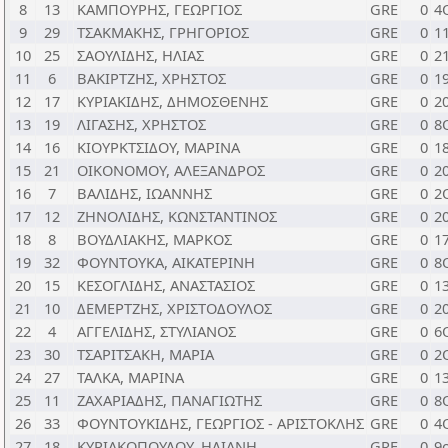
8
13
ΚΑΜΠΟΥΡΗΣ, ΓΕΩΡΓΙΟΣ
GRE
0
4
9
29
ΤΣΑΚΜΑΚΗΣ, ΓΡΗΓΟΡΙΟΣ
GRE
0
1
10
25
ΣΑΟΥΛΙΔΗΣ, ΗΛΙΑΣ
GRE
0
2
11
6
ΒΑΚΙΡΤΖΗΣ, ΧΡΗΣΤΟΣ
GRE
0
1
12
17
ΚΥΡΙΑΚΙΔΗΣ, ΔΗΜΟΣΘΕΝΗΣ
GRE
0
2
13
19
ΛΙΓΑΣΗΣ, ΧΡΗΣΤΟΣ
GRE
0
8
14
16
ΚΙΟΥΡΚΤΣΙΔΟΥ, ΜΑΡΙΝΑ
GRE
0
1
15
21
ΟΙΚΟΝΟΜΟΥ, ΑΛΕΞΑΝΔΡΟΣ
GRE
0
2
16
7
ΒΑΛΙΔΗΣ, ΙΩΑΝΝΗΣ
GRE
0
2
17
12
ΖΗΝΟΛΙΔΗΣ, ΚΩΝΣΤΑΝΤΙΝΟΣ
GRE
0
2
18
8
ΒΟΥΔΛΙΑΚΗΣ, ΜΑΡΚΟΣ
GRE
0
1
19
32
ΦΟΥΝΤΟΥΚΑ, ΑΙΚΑΤΕΡΙΝΗ
GRE
0
8
20
15
ΚΕΣΟΓΛΙΔΗΣ, ΑΝΑΣΤΑΣΙΟΣ
GRE
0
1
21
10
ΔΕΜΕΡΤΖΗΣ, ΧΡΙΣΤΟΔΟΥΛΟΣ
GRE
0
2
22
4
ΑΓΓΕΛΙΔΗΣ, ΣΤΥΛΙΑΝΟΣ
GRE
0
6
23
30
ΤΣΑΡΙΤΣΑΚΗ, ΜΑΡΙΑ
GRE
0
2
24
27
ΤΑΛΚΑ, ΜΑΡΙΝΑ
GRE
0
1
25
11
ΖΑΧΑΡΙΑΔΗΣ, ΠΑΝΑΓΙΩΤΗΣ
GRE
0
8
26
33
ΦΟΥΝΤΟΥΚΙΔΗΣ, ΓΕΩΡΓΙΟΣ - ΑΡΙΣΤΟΚΛΗΣ
GRE
0
4
27
18
ΚΥΡΙΑΚΟΠΟΥΛΟΥ, ΗΛΙΑΝΗ
GRE
0
9