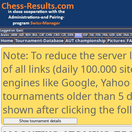
Logged on: Gast
Arabic
ARM
AZE
BIH
BUL
CAT
CHN
CRO
CZE
DEN
ENG
ESP
FAI
FIN
FRA
GER
GRE
INA
I
Home
Tournament-Database
AUT championship
Pictures
F
Note: To reduce the server 
of all links (daily 100.000 s
engines like Google, Yahoo a
tournaments older than 5 d
shown after clicking the fo