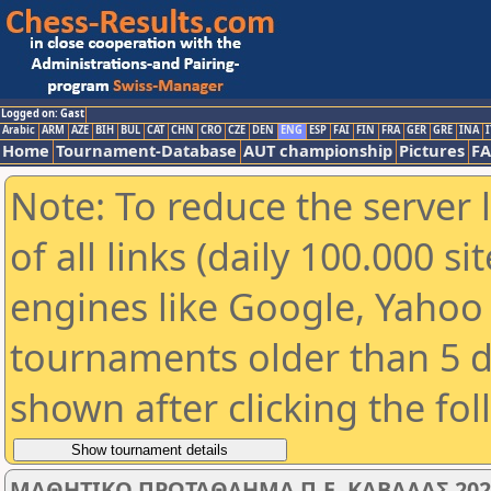
Logged on: Gast
Arabic
ARM
AZE
BIH
BUL
CAT
CHN
CRO
CZE
DEN
ENG
ESP
FAI
FIN
FRA
GER
GRE
INA
I
Home
Tournament-Database
AUT championship
Pictures
F
Note: To reduce the server 
of all links (daily 100.000 s
engines like Google, Yahoo a
tournaments older than 5 d
shown after clicking the fo
ΜΑΘΗΤΙΚΟ ΠΡΩΤΑΘΛΗΜΑ Π.Ε. ΚΑΒΑΛΑΣ 2025