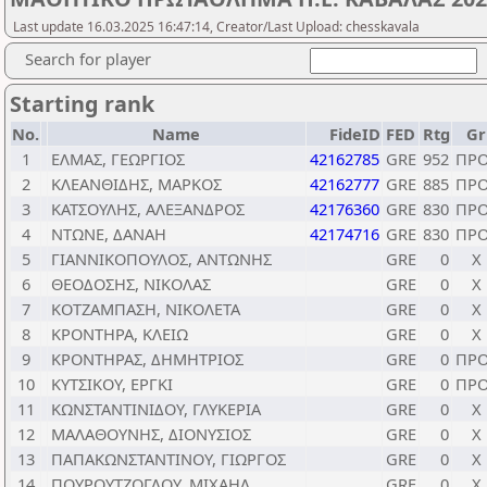
Last update 16.03.2025 16:47:14, Creator/Last Upload: chesskavala
Search for player
Starting rank
No.
Name
FideID
FED
Rtg
Gr
1
ΕΛΜΑΣ, ΓΕΩΡΓΙΟΣ
42162785
GRE
952
ΠΡ
2
ΚΛΕΑΝΘΙΔΗΣ, ΜΑΡΚΟΣ
42162777
GRE
885
ΠΡ
3
ΚΑΤΣΟΥΛΗΣ, ΑΛΕΞΑΝΔΡΟΣ
42176360
GRE
830
ΠΡ
4
ΝΤΩΝΕ, ΔΑΝΑΗ
42174716
GRE
830
ΠΡ
5
ΓΙΑΝΝΙΚΟΠΟΥΛΟΣ, ΑΝΤΩΝΗΣ
GRE
0
Χ
6
ΘΕΟΔΟΣΗΣ, ΝΙΚΟΛΑΣ
GRE
0
Χ
7
ΚΟΤΖΑΜΠΑΣΗ, ΝΙΚΟΛΕΤΑ
GRE
0
Χ
8
ΚΡΟΝΤΗΡΑ, ΚΛΕΙΩ
GRE
0
Χ
9
ΚΡΟΝΤΗΡΑΣ, ΔΗΜΗΤΡΙΟΣ
GRE
0
ΠΡ
10
ΚΥΤΣΙΚΟΥ, ΕΡΓΚΙ
GRE
0
ΠΡ
11
ΚΩΝΣΤΑΝΤΙΝΙΔΟΥ, ΓΛΥΚΕΡΙΑ
GRE
0
Χ
12
ΜΑΛΑΘΟΥΝΗΣ, ΔΙΟΝΥΣΙΟΣ
GRE
0
Χ
13
ΠΑΠΑΚΩΝΣΤΑΝΤΙΝΟΥ, ΓΙΩΡΓΟΣ
GRE
0
Χ
14
ΠΟΥΡΟΥΤΖΟΓΛΟΥ, ΜΙΧΑΗΛ
GRE
0
Χ