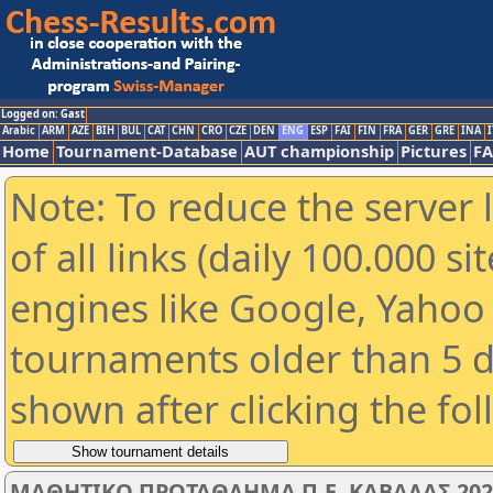
Logged on: Gast
Arabic
ARM
AZE
BIH
BUL
CAT
CHN
CRO
CZE
DEN
ENG
ESP
FAI
FIN
FRA
GER
GRE
INA
I
Home
Tournament-Database
AUT championship
Pictures
F
Note: To reduce the server 
of all links (daily 100.000 s
engines like Google, Yahoo a
tournaments older than 5 d
shown after clicking the fo
ΜΑΘΗΤΙΚΟ ΠΡΩΤΑΘΛΗΜΑ Π.Ε. ΚΑΒΑΛΑΣ 2025