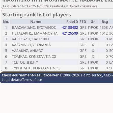
Last update 16.03.2025 16:35:29, Creator/Last Upload: chesskavala
Starting rank list of players
No.
Name
FideID
FED
Gr
Rtg
1
ΒΑΛΣΑΜΙΔΗΣ, ΕΥΣΤΑΘΙΟΣ
42133432
GRE
ΠΡΟΚ
1358
Α
2
ΠΕΤΑΣΑΚΗΣ, ΕΜΜΑΝΟΥΗΛ
42126509
GRE
ΠΡΟΚ
1012
3
3
ΔΑΓΚΟΥΛΗ, ΒΑΣΙΛΙΚΗ
GRE
ΠΡΟΚ
0
Μ
4
ΚΑΛΥΜΝΟΥ, ΣΤΕΦΑΝΙΑ
GRE
Χ
0
Ε
5
ΛΑΔΑΚΗΣ, ΔΗΜΟΣ
GRE
Χ
0
5
6
ΤΟΛΙΚΑΣ, ΚΩΝΣΤΑΝΤΙΝΟΣ
GRE
X
0
7
7
ΤΣΕΤΟΣ, ΙΩΣΗΦ
GRE
ΠΡΟΚ
0
Ε
8
ΤΥΡΕΚΙΔΗΣ, ΚΩΝΣΤΑΝΤΙΝΟΣ
GRE
ΠΡΟΚ
0
5
Chess-Tournament-Results-Server
© 2006-2026 Heinz Herzog
, CMS-
Legal details/Terms of use