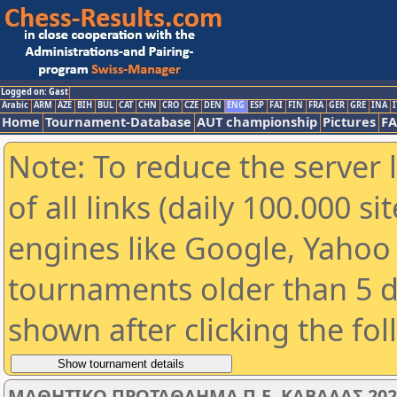
Logged on: Gast
Arabic
ARM
AZE
BIH
BUL
CAT
CHN
CRO
CZE
DEN
ENG
ESP
FAI
FIN
FRA
GER
GRE
INA
I
Home
Tournament-Database
AUT championship
Pictures
F
Note: To reduce the server 
of all links (daily 100.000 s
engines like Google, Yahoo a
tournaments older than 5 d
shown after clicking the fo
ΜΑΘΗΤΙΚΟ ΠΡΩΤΑΘΛΗΜΑ Π.Ε. ΚΑΒΑΛΑΣ 2025