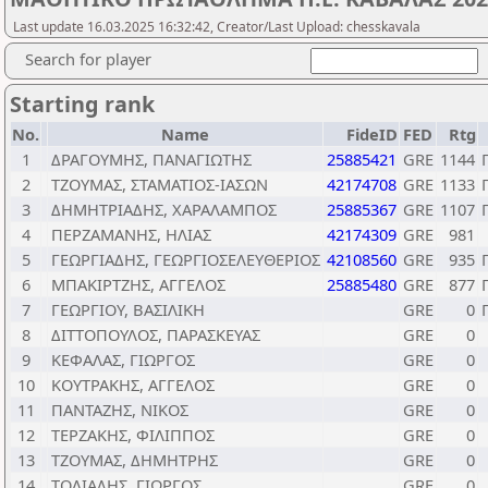
Last update 16.03.2025 16:32:42, Creator/Last Upload: chesskavala
Search for player
Starting rank
No.
Name
FideID
FED
Rtg
1
ΔΡΑΓΟΥΜΗΣ, ΠΑΝΑΓΙΩΤΗΣ
25885421
GRE
1144
2
ΤΖΟΥΜΑΣ, ΣΤΑΜΑΤΙΟΣ-ΙΑΣΩΝ
42174708
GRE
1133
3
ΔΗΜΗΤΡΙΑΔΗΣ, ΧΑΡΑΛΑΜΠΟΣ
25885367
GRE
1107
4
ΠΕΡΖΑΜΑΝΗΣ, ΗΛΙΑΣ
42174309
GRE
981
5
ΓΕΩΡΓΙΑΔΗΣ, ΓΕΩΡΓΙΟΣΕΛΕΥΘΕΡΙΟΣ
42108560
GRE
935
6
ΜΠΑΚΙΡΤΖΗΣ, ΑΓΓΕΛΟΣ
25885480
GRE
877
7
ΓΕΩΡΓΙΟΥ, ΒΑΣΙΛΙΚΗ
GRE
0
8
ΔΙΤΤΟΠΟΥΛΟΣ, ΠΑΡΑΣΚΕΥΑΣ
GRE
0
9
ΚΕΦΑΛΑΣ, ΓΙΩΡΓΟΣ
GRE
0
10
ΚΟΥΤΡΑΚΗΣ, ΑΓΓΕΛΟΣ
GRE
0
11
ΠΑΝΤΑΖΗΣ, ΝΙΚΟΣ
GRE
0
12
ΤΕΡΖΑΚΗΣ, ΦΙΛΙΠΠΟΣ
GRE
0
13
ΤΖΟΥΜΑΣ, ΔΗΜΗΤΡΗΣ
GRE
0
14
ΤΟΛΙΑΔΗΣ, ΓΙΩΡΓΟΣ
GRE
0