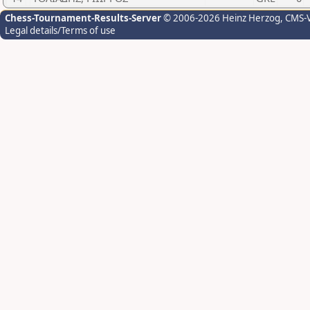
Chess-Tournament-Results-Server
© 2006-2026 Heinz Herzog
, CMS-
Legal details/Terms of use